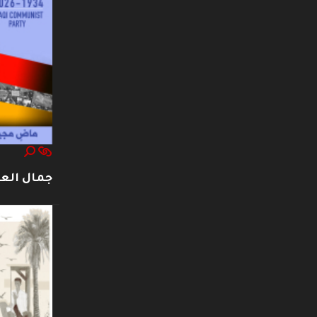
جمال العت