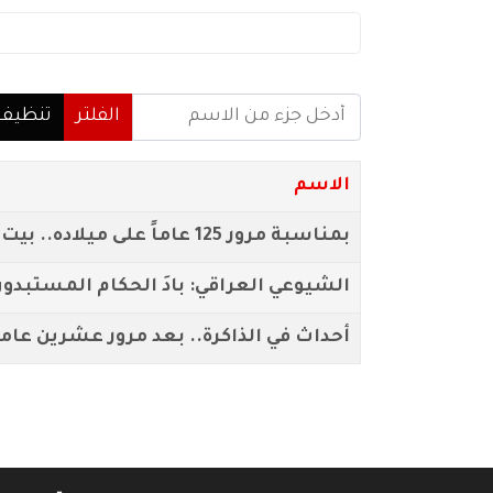
أدخل جزء من الاسم
الفلتر
تنظيف
الاسم
بمناسبة مرور 125 عاماً على ميلاده.. بيت المدى يستذكر الرفيق الخالد يوسف سلمان يوسف {فهد}
الشيوعي العراقي: بادَ الحكام المستبدو
أحداث في الذاكرة.. بعد مرور عشرين عام