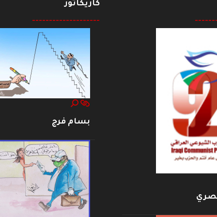
كاريكاتور
--------------------
------
بسام فرج
بصري