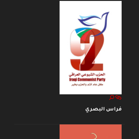
فراس البصري