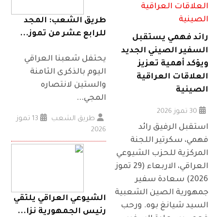
طريق الشعب: المجد
للرابع عشر من تموز...
رائد فهمي يستقبل
السفير الصيني الجديد
يحتفل شعبنا العراقي
ويؤكد أهمية تعزيز
اليوم بالذكرى الثامنة
العلاقات العراقية
والستين لانتصاره
الصينية
المجي...
30 تموز 2026
طريق الشعب
13 تموز
استقبل الرفيق رائد
2026
فهمي، سكرتير اللجنة
المركزية للحزب الشيوعي
العراقي، الاربعاء (29 تموز
2026) سعادة سفير
جمهورية الصين الشعبية
الشيوعي العراقي يلتقي
السيد شيانغ بوه. ورحب
رئيس الجمهورية نزا...