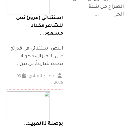
الصراخ من شدة
الحر ...
استثنائي (مرور) نص
للشاعر مقداد
مسعود...
النص استثنائي في قدرتهِ
على الاختزال، فهو لا
يصف شارعاً، بل يبن...
أ.د علاء العبادي
03 آب
2026
بوصلة ُالعبيـد..