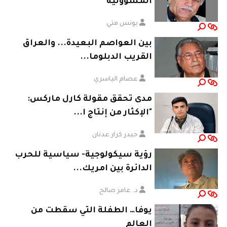
المسؤولية
يونس متي
بين العواصم البعيدة... والعراق
القريب الدبلوما...
عصام الياسري
مدى تحقق مقولة كارل ماركس:
"الإكثار من إنتاج ا...
حيدر كرار عدنان
رؤية سيكولوجية- سياسية للحرب
الدائرة بين امريك...
د. عامر صالح
يوفا… الطفلة التي سقطت من
العالم