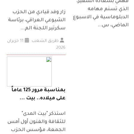
فهمي بسعادة السفير،
الذي تسنم مهامه
زار وفد قيادي من الحزب
الدبلوماسية في الاسبوع
الشيوعي العراقي، برئاسة
الماضي، س...
سكرتير اللجنة الم...
طريق الشعب
11 حزيران
2026
بمناسبة مرور 125 عاماً
على ميلاده.. بيت ...
استذكر "بيت المدى"
للثقافة والفنون أول أمس
الجمعة، مؤسس الحزب