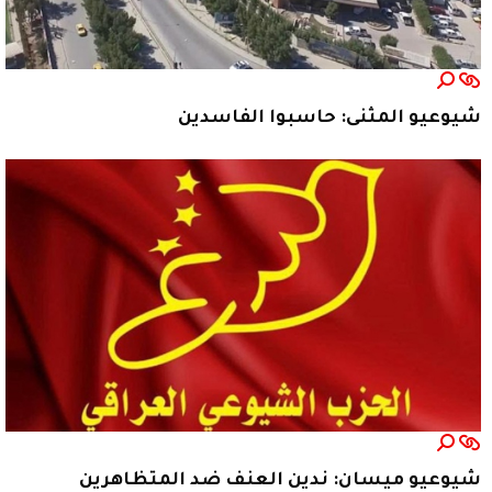
شيوعيو المثنى: حاسبوا الفاسدين
شيوعيو ميسان: ندين العنف ضد المتظاهرين