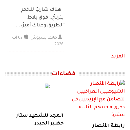
هناك شاربٌ للخمرِ
يترنحُ.. فوق بلاط
ِالطريقْ وهناك أميرٌ، ...
هاتف بشبوش
02 آب
2026
المزيد
فضاءات
المجد للشهيد ستار
خضير الحيدر
رابطة الأنصار