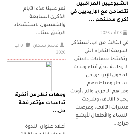
الشيوعيين العراقيين
تمر علينا هذه الأيام
تتضامن مع الإزيديين في
الذكرى السابعة
ذكرى محنتهم ...
والخمسون لاستشهاد
الرفيق ستا...
03 آب 2026
في الثالث من آب، نستذكر
قاسم سلمان
01 آب
الجريمة النكراء التي
2026
ارتكبتها عصابات داعش
الارهابية بحق أبناء وبنات
المكون الإيزيدي في
سنجار ومناطقهم
وقراهم الاخرى، والتي أودت
وجهات نظر من أنقرة:
بحياة الآلاف، وشردت
تداعيات مؤتمر قمة
عشرات الآلاف، وعرضت
حل...
النساء والأطفال لأبشع
جرائ...
أعلاه عنوان الندوة