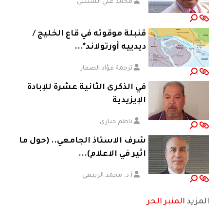
محمد علي الشبيبي
قنبلة موقوته في قاع الخليج /
ديدييه أورتولاند*...
ترجمة فؤاد الصفار
في الذكرى الثانية عشرة للإبادة
الإيزيدية
ناظم ختاري
شرف الاستاذ الجامعي.. (حول ما
اثير في الاعلام)...
أ.د. محمد الربيعي
المزيد
المنبر الحر