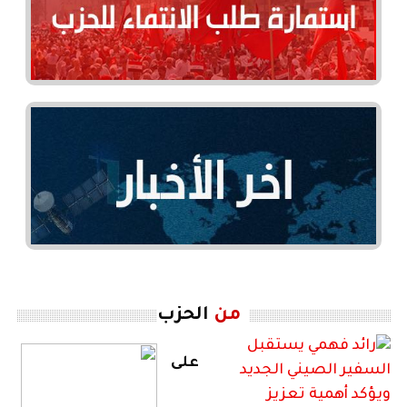
من
الحزب
على