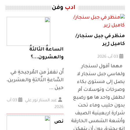
ادب
وفن
منظر في جبل سنجار/
كاميل ژير
الساعةُ الثالثةُ
03 آب 2026
والعشرون...؟
مهما أقول لسنجار
أْن نقفزَ من المُرجيحةِ في
ولماسي جبل سنجار لا
السَّاعةِ الثّالثةِ والعشرين،
يصل إلى مستوى بكاء
حينَ ...
وصرخات وتوسلات أم
لطفل واحد ها هو رضيع
عبد الستار نور علي
03 آب
بدون حليب وماء تحت
2026
شرارة اربعينية الصيف
وأشعة الشمس الحارقة
نص
انه يحترق دون أن يتمكن