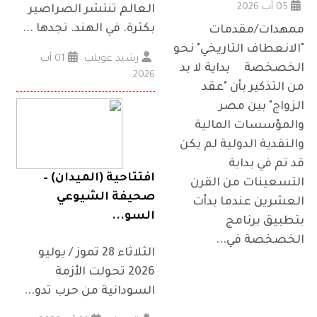
05 آب 2026
العالم تنتشر الصراصير
بكثرة. في الهند. تجدها ...
ممهدات/مقدمات
"الانعطاف التاريخي" نحو
رشيد غويلب
01 آب
الخصخصة بداية لا بد
2026
من التذكير بأن "عقد
الزواج" بين مصر
والمؤسسات المالية
والنقدية الدولية لم يكن
قد تم في بداية
افتتاحية (الميدان) –
التسعينات من القرن
صحيفة الشيوعي
العشرين عندما بدأت
السو...
بتطبيق برنامج
الخصخصة في...
الثلاثاء 28 تموز / يوليو
2026 تحولت الأزمة
السودانية من حرب تدو...