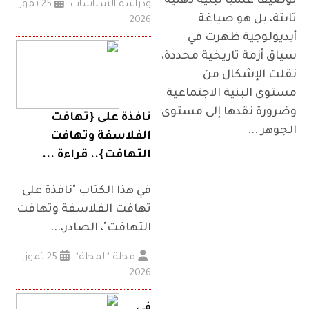
توصيفًا علميًا لبنية ذهنية
ودراسة السياسات
25 تموز
ثابتة، بل هو صياغة
2026
أيديولوجية ظهرت في
سياق أزمة تاريخية محددة،
نقلت الإشكال من
مستوى البنية الاجتماعية
وضرورة نقدها إلى مستوى
نافذة على {تهافت
الجوهر ...
الفلاسفة وتهافت
التهافت}.. قراءة ...
في هذا الكتاب "نافذة على
تهافت الفلاسفة وتهافت
التهافت"، الصادر،...
مجلة "المجلة"
25 تموز
2026
في