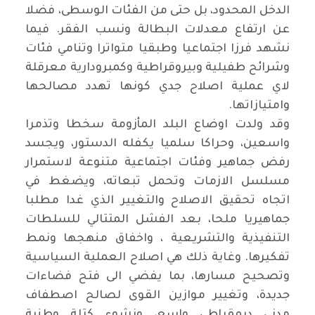
الدخل المحدود، بل حتى من الفئات الوسطى، فضلا
عن ارتفاع معدلات البطالة ونسب الفقر. فيما
نشهد فرزا اجتماعيا وطبقيا متواترا وتنامي فئات
وشرائح طفيلية وبيروقراطية وكمبرودارية معرقلة
لاي عملية اصلاح جدي كونها تهدد مصالحها
وامتيازاتها.
وقد ولدت اوضاع البلد المأزومة سخطا وتذمرا
واسعين، وحراكا سلميا يكفله الدستور، ويجسد
رفض جماهير وفئات اجتماعية متنوعة لاستمرار
مسلسل الازمات وتحمل تبعاته، ويضغط في
اتجاه تحقيق الاصلاح والتغيير الذي غدا مطلبا
جماهيريا ملحا، بعد الفشل المتتالي للسلطات
التنفيذية والتشريعية ، واخفاق منهجها ونمط
تفكيرها. وغاية ذلك هي اصلاح العملية السياسية
وتصحيح مسارها، بما يفضي الى فتح فضاءات
جديدة، وتغيير موازين القوى لصالح اصطفاف