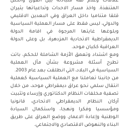
علاقات وعدم ثقة متبادلة بين القوى والكتل
المتنفذة. واخذ مسار الاحداث وتداعياتها يثيران
قلقا متناميا داخل العراق وفي البعدين الاقليمي
والدولي، ليس فقط على مسار العملية السياسية
وبلوغها غايتها المرجوة في اقامة الدولة
الديمقراطية الاتحادية المزدهرة، بل وعلى الدولة
العراقية ككيان موحد.
ومع اشتداد وتعمق الأزمة الشاملة للحكم، باتت
تطرح أسئلة مشروعة بشأن مآل العملية
السياسية في البلاد، التي انطلقت بعد عام 2003.
من جانبنا تعاملنا مع العملية السياسية كعملية
انتقال سلمي نحو عراق ديمقراطي موحد، من خلال
تصفية مخلفات النظام الدكتاتوري وإرساء وتثبيت
أركان النظام الديمقراطي الاتحادي، قانونيا
ومؤسسيا وفكرا ونهجا، واستكمال السيادة
الوطنية وإعادة الاعمار، ووضع العراق على طريق
البناء والنهوض الاقتصادي والاجتماعي.