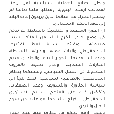
ويظل إصلاح العملية السياسية امرا راهنا
لمعالجة ازمتها البنيوية، ومطلبا ملحا طالما لم
يحسم الصراع مع اعدائها الذين يريدون إعادة البلاد
إلى عهد الحكم الاستبدادي.
ان القوى المتنفذة و المتشبثة بالسلطة لم تنجح
في وضع حلول تخرج البلد من ازماته، بسبب
طبيعتها، وبقائها اسيرة نمط تفكيرها
اللاديمقراطي وآليات عملها وادارتها للسلطة،
وعدم استعدادها للحوار البناء والجاد ولتقديم
التنازلات المتقابلة، وعدم تحليها بالمرونة
المطلوبة في العمل السياسي، وتمسكها بنظام
المحاصصة والطائفية السياسية. لذلك تلجأ الى
سياسة المناورة والتسويف وعقد الصفقات،
وتفضل ذلك على المنهج السليم الدستوري
الديمقراطي، لاخراج البلد مما هو عليه من سوء
الحال والتردي.
وتتجلى ازمة الحكم في مظاهر عدة، منها سوء