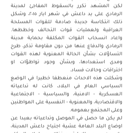
لكن المشهد تكرر بالسقوط المفاجئ لمدينة
الرمادي على يد داعش في شهر ايار ٢٠١٥، وشكل
ذلك انتكاسة جديدة صادمة للقوات المسلحة
العراقية ولعمليات قوات التحالف وخططها.
واعاد انسحاب القوات المكلفة بحماية مدينة
الرمادي والدفاع عنها من دون مقاومة تذكر، طرح
التساؤلات بشأن الحالة المعنوية لهذه القوات
ومدى استعدادها، وبشأن وجود تواطؤات او
اختراقات وحالات فساد.
وشكلت هذه الاحداث منعطفا خطيرا في الوضع
السياسي العام في البلاد، كانت له تداعياته
العسكرية - الامنية، والسياسية - الاجتماعية
والاقتصادية، والمعنوية - النفسية على المواطنين
وعلى المجتمع بعمومه.
لم يكن ما حصل في الموصل وتداعياته بعيدا عن
اوضاع البلد العامة عشية اجتياح داعش المدينة،