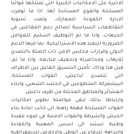
الاخيرة على الامكانيات الكبيرة التي تمتلكها قواتنا
المسلحة والقوى المساندة لها، اذا ما توفرت
الادارة الكفوءة للمعارك، وتمت تسوية
التقاطعات السياسية لصالح دعم المقاتلين في
الجبهات، واذا ما تم التوظيف السليم للعوامل
الضرورية لتنفيذ هذه الاستراتيجية، بما فيها الدعم
الدولي وقرارات مجلس الامن ذات الصلة بالتصدي
للارهاب ومحاصرته وتجفيف منابعه. واذا ما تم،
قبل هذا وذاك، تأمين التنسيق الفاعل بين الاطراف
التي تتصدى لداعش: القوات المسلحة،
البيشمركة، المتطوعين في الحشد الشعبي، وابناء
العشائر والمناطق المحتلة من طرف داعش.
وارتباطا بذلك تبقى مواصلة تطوير امكانيات
القوات المسلحة مهمة راهنة، الى جانب اعادة بناء
الجيش والشرطة والقوات الامنية في ضوء عقيدة
وطنية تستند الى اسس المهنية والكفاءة
والنزاهة، للدفاع عن الوطن والاخلاص للديمقراطية