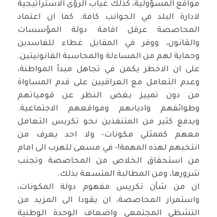
مواقع المسؤولية، كذلك غياب الرؤى الاستراتيجية
لادارة البلد في الجوانب كافة. كما ان اعتماد
المحاصصة عرقل اقامة دولة المؤسسات
والقانون، ووفر في المقابل غطاء للفاسدين
وحماية لهم من المساءلة والمحاسبة القانونيتين.
على ان الاخطر يكمن في تجاهل مبدأ المواطنة،
وعدم التعامل مع العراقيين على قدم المساواة
من دون تمييز بغض النظر عن قومياتهم
وطوائفهم واديانهم ومواقعهم الاجتماعية.
ويدفع كثير من المتنفذين نحو تكريس التعامل
معهم كممثلي مكونات- ولا احد يعرف من
انتخبهم لهذه المهمة!- في مسعى للهرب الى امام
من استحقاق الخلاص من المحاصصة وتجنب
شرورها، ومن المطالبة المتسعة بذلك.
ان من شأن تكريس مفهوم دولة المكونات،
واستمرار المحاصصة، ان يقودا الى المزيد من
التشظي المجتمعي واضعاف الوحدة الوطنية