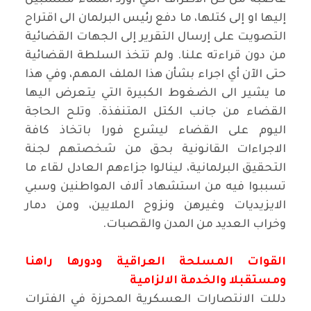
غاضبة من كل الأطراف التي اورد أسماء منتسبين
إليها او إلى كتلها، ما دفع رئيس البرلمان الى اقتراح
التصويت على إرسال التقرير إلى الجهات القضائية
من دون قراءته علنا. ولم تتخذ السلطة القضائية
حتى الآن أي اجراء بشأن هذا الملف المهم، وفي هذا
ما يشير الى الضغوط الكبيرة التي يتعرض اليها
القضاء من جانب الكتل المتنفذة. وتلح الحاجة
اليوم على القضاء ليشرع فورا باتخاذ كافة
الاجراءات القانونية بحق من شخصتهم لجنة
التحقيق البرلمانية، لينالوا جزاءهم العادل لقاء ما
تسببوا فيه من استشهاد آلاف المواطنين وسبي
الايزيديات وغيرهن ونزوح الملايين، ومن دمار
وخراب العديد من المدن والقصبات.
القوات المسلحة العراقية ودورها راهنا
ومستقبلا والخدمة الالزامية
دللت الانتصارات العسكرية المحرزة في الفترات