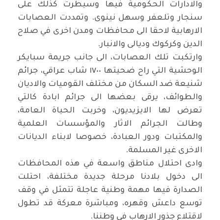
والادارات الحكومية فيها وسيطرت كذلك على
سنجار وتلعفر وسهل نينوى. وتمددت العصابات
الارهابية لاحقا الى محافظات ومدن اخرى في صلاح
الدين وكركوك وديالى والانبار.
وارتكبت تلك العصابات، الى جانب جريمة سبايكر
الوحشية التي راح ضحيتها ١٧٠٠ شاب عراقي، جرائم
شنيعة ضد السكان من مختلف القوميات والاديان
والطوائف، يرقى بعضها الى جرائم ابادة كالتي
تعرض لها الايزيديون، وخربت الحياة العامة،
وطالت الجرائم الاثار والمؤسسات العلمية
والمكتبات ودور العبادة، خصوصا لابناء الديانات
الاخرى غير المسلمة.
وادى احتلال مناطق واسعة في هذه المحافظات
الى دخول بلادنا مرحلة جديدة مختلفة، احتلت
الصدارة فيها مهمة وطنية عاجلة تتمثل في وقف
توسع داعش وقهره، ومباشرة معركة قد تطول
لاقتلاع جذور الارهاب في وطننا.