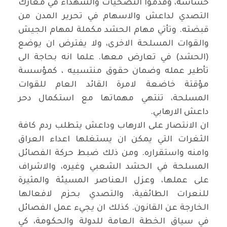
حساسة، وقدموا التضحيات والشهداء في معارك
التصدي لداعش والاسهام في تحرير المدن من
قبضته. وتأتي مهام الحشد مكملة لمهام الجيش
والقوات المسلحة الاخرى، ولا يفترض ان يوضع
(الحشد) في تعارض معها. علما انه بحاجة الى
تأطير عمله وضمان حقوق منتسبيه ، كمؤسسة
مؤقتة خاضعة لامرة القائد العام للقوات
المسلحة، تنتهي مهماتها مع استكمال دحر
داعش الارهابي.
ان الانتصار على الارهاب وداعش يتطلب ردم كافة
الثغرات التي يمكن ان يستغلها اعداء العراق
وامنه واستقراره. ومن ذلك ضبط حركة الفصائل
المسلحة في الحشد الشعبي وغيره، والاشراف
على عملها، وعزل العناصر المسيئة والمثيرة
للنعرات الطائفية، والتصدي بحزم لافعالها
الخارجة عن القانون. كذلك ان يجيء عمل الفصائل
في سياق الخطة العامة للدولة والحكومة، كي