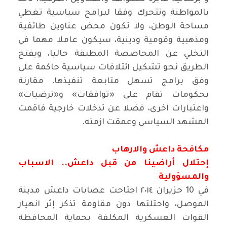
بالمواطنة وتتحرك وفقا لبرامج سياسية تغطي
مساحة الوطن، ولا تكون محض عناوين طائفية
ومذهبية وقومية ودينية، سيكون عاملا مهما في
التخلي عن المحاصصة المطبقة حاليا، ويفتح
الطريق نحو تشكيل ائتلافات سياسية حاكمة على
وفق برامج تسهل متابعة تنفيذها، مقارنة
بحكومات تقام على «توافقات» و«ترضيات»
واعتبارات اخرى، فضلا عن تدخلات خارجية فاقمت
المشهد السياسي وعمقت ازمته.
مكافحة داعش والارهاب
إحتلال أراضينا من قبل داعش.. الاسباب
والمسؤولية
في 10 حزيران ٢٠١٤ اجتاحت عصابات داعش مدينة
الموصل، واحتلتها دون مقاومة تذكر إثر انهيار
القوات العسكرية المكلفة بحماية المحافظة