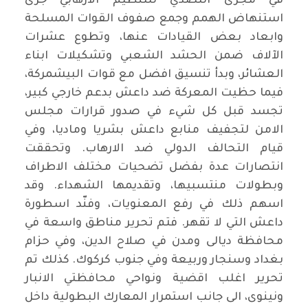
في مجرى التصدي للتنظيم الارهابي جرى
استنهاض الهمم وجمع صفوف القوات المسلحة
وابعاد بعض القيادات عنها، وتطوع عشرات
الآلاف ضمن الحشد الشعبي وتشكيلات ابناء
العشائر، وبدأ تنسيق افضل مع قوات البيشمركة،
فيما حظيت المعركة ضد داعش بدعم خارجي كبير،
تجسد قبل كل شيء في صدور قرارات مجلس
الامن لتجفيف منابع داعش بشريا وماديا، وفي
قيام التحالف الدولي ضد الارهاب. وتحققت
انتصارات عدة بفضل تضحيات مختلف الاطراف
وبطولات منتسبيها، وتقديمها الشهداء. وقد
اسهم ذلك في رفع المعنويات، وفنّد اسطورة
داعش التي لا تقهر. فتم تحرير مناطق واسعة في
محافظة ديالى ومدن في صلاح الدين، وفي حزام
بغداد وسنجار وربيعة وفي جنوب كركوك. كذلك تم
تحرير اغلب اقضية ونواحي محافظتي الانبار
ونينوى، الى جانب استمرار المعارك البطولية داخل