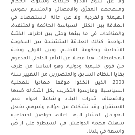
ولا عن سوء الادارة حينذاك وسلوك الحكام
ومنهجهم المفرّق والاقصائي والمتسم بهوس
الهيمنة والفردية، ولا عن حالة الاستعصاء في
العلاقة بين الكتل السياسة الحاكمة والمتنفذة،
والمناكدات في ما بينها وحتى بين اطراف الكتلة
الواحدة. كذلك العلاقة المتشنجة بين الحكومة
الاتحادية وحكومة الاقليم، وبين الاولى وبقية
المحافظات. هذا فضلا عن التآمر الداخلي المدعوم
من قوى اقليمية ودولية، وهو اساسا من طرف
بقايا النظام السابق والمتضررين من التغيير سنة
2003، الذين اتخذوا موقفا معاديا للعملية
السياسية، ومارسوا التخريب بكل اشكاله ضدها
ولاضعاف قدرات البلاد واشاعة اجواء عدم
الاستقرار. وقد تشكلت من هؤلاء وغيرهم، بفعل
العوامل المشار اليها اعلاه، حواضن اجتماعية
سهلت مهمة الدواعش في السيطرة على اراضً
واسعة في بلدنا.