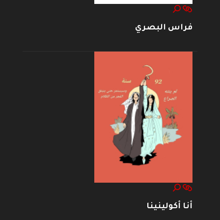
فراس البصري
أنا أكولينينا