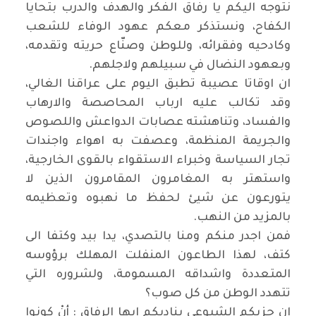
نتوجه اليكم يا رفاق الفكر والهدف والدرب بتحايا
الكفاح، ونستذكر معكم عهود الوفاء للشعب
وكادحيه وفقرائه، وللوطن وصنّاع حريته وتقدمه،
وبعهود النضال في سبيلهم ولاجلهم.
ان اوقاتا عصيبة تطبق اليوم على عراقنا الغالي،
وقد تكالب عليه ارباب المحاصصة والارهاب
والفساد، وتناهشته عصابات الدواعش واللصوص
والجريمة المنظمة، وعصفت به اهواء واجندات
تجار السياسة وخبراء الاستقواء بالقوى الخارجية،
واستهتر به المغامرون المقامرون الذين لا
يتورعون عن شيئ لحفظ ما نهبوه وتعظيمه
بالمزيد من النهب.
فمن اجدر منكم ومنا بالتصدي، يدا بيد وكتفا الى
كتف، لهذا الطاعون المنفلت المهلك برؤوسه
المتعددة واشداقه المسمومة، ولشروره التي
تتهدد الوطن من كل صوب؟
ان حزبكم الشيوعي يناديكم ايها الرفاق : أنْ كونوا