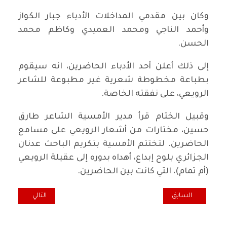
وكان بين مقدمي المداخلات الأدباء جبار الكواز
وأحمد الناجي ومحمد العميدي وكاظم محمد
الحسن.
إلى ذلك أعلن أحد الأدباء الحاضرين، انه سيقوم
بطباعة مخطوطة شعرية غير مطبوعة للشاعر
الرويعي، على نفقته الخاصة.
وقبيل الختام قرأ مدير الأمسية الشاعر طارق
حسين، مختارات من أشعار الرويعي على مسامع
الحاضرين. لتختتم الأمسية بتكريم الباحث عدنان
الجزائري بلوح إبداع، أهداه بدوره إلى عقيلة الرويعي
(أم تمام)، التي كانت بين الحاضرين.
المقال السابق: عقوبات أمريكا ضد إيران تسببت في تسريح أعداد كبيرة من
المقال التالي: ال
السابق
التالي