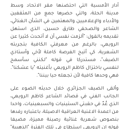
أدار الأمسية التي احتضنها مقر الاتحاد وسط
مدينة الحلة، والتي حضرها جمع من المثقفين
والأدباء والإعلاميين والمهتمين في الشأن الغنائي،
الشاعر والصحفي طارق حسين، الذي استهل
تقديمه بالقول: "ألزمت نفسي أن لا أتحدث كثيرا عن
الرويعي، بالرغم من معرفتي الكافية بتجربته
الشعرية، كي أتيح الفرصة كاملة لأخي وأستاذي
الضيف"، مستدركا في قوله "لكنني سأسمح
لنفسي باختزال كاظم الرويعي بأغنيته "يا عشكنا".
فهي وحدها كافية لأن تجعله حيا بيننا".
وألقى الضيف الجزائري خلال حديثه الضوء على
الجانب الفني في قصائد الشاعر كاظم الرويعي،
الذي عُدّ في حقبتي الستينيات والسبعينيات، واحدا
من اعمدة الاغنية العراقية الاصيلة، باعتباره رفدها
بنصوص شعرية غنائية رصينة مميزة، مضيفا
قوله ان الرويعي استطاع في تلك الفترة "الذهبية"