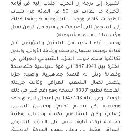
الكبيرة, إلى درجة إن الحزب اجتذب إليه في أيامه
الأخيرة ما يقارب من 50 في المائة من شباب
الطبقات كافة, ووجدت الشيوعية طريقها كذلك
إلى السجون التي أصبحت في فترة من الزمن تمثل
مؤسسات تعليمية شيوعية)
وحسب آراء العديد من الباحثين والمؤرخين فان
قيادة يوسف سلمان يوسف ورفاقه الأوائل، والذين
تكاتفوا معه، حولت الحزب الشيوعي العراقي في
الفترة بين 1941ـ 1947 الى قوة سياسية متماسكة
وفعالة وبنى له قاعدة جماهيرية, وأصبح حزبا
يتصدر نضال الشعب العراقي, وكانت جريدته
القاعدة تطبع "3000" نسخة وهو رقم كبير في ذلك
الوقت. وفي ليلة 18-1-1947 تم اعتقال الرفيق فهد
ورفيقيه زكي بسيم (حازم) وحسين الشبيبي
(صارم) وكان اعتقالهم نكسة وخسارة وطنية
حقيقية تركت آثارها ليس على الحزب الشيوعي
العراقي فقط بل وعلى عموم الحركة الوطنية.