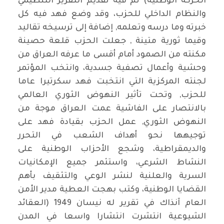
الحركة الوطنية) تم فيه تقديم التقرير التنظيمي
والنظام الداخلي للحزب، وقد وضع فهد فيه كل
خبرته وما درسه وتعلمه, إضافة إلى ترسيخه تقاليد
وقيما ثورية متينة , جعلت الحزب قلعة حصينة
مكنته من الصمود أمام أقسى ما عرفه العراق من
وحشية وأعمال تصفية جسدية، وانتخب المؤتمر
لجنته المركزية التي انتخبت فهد سكرتيرا عاما
للحزب, وتحت تأثير النهوض الثوري العالمي
بالانتصار على الفاشية عمت العراق موجة من
النهوض الثوري, عمل الحزب بقيادة فهد على
توجيهها نحو أهداف الشعب في التحرر
والديمقراطية، وشجع الأحزاب الوطنية على
النشاط الشرعي، واستثمر جميع الإمكانيات
السرية والعلنية لنشر الوعي والتثقيف بأهم
القضايا الوطنية، وكتب بهجت العطية مدير الأمن
العام آنذاك في تقرير له نيسان 1949 (العقائد
الشيوعية انتشرت انتشارا واسعا في المدن