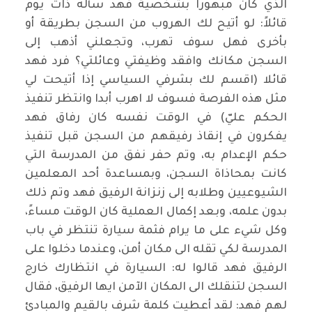
الذي كان مبهوراً بشخصية فهد سأله ذات يوم
قائلاً: لو أتيح لك الهروب من السجن بطريقة أو
بأخرى فهل سوف تهرب، وتجعلني أذهب إلى
السجن مكانك وافقد وظيفتي وعائلتي؟ فرد فهد
قائلا (اقسم لك بشرفي السياسي إذا أتيحت لي
مثل هذه الفرصة فسوف لا اهرب أبدا وانتظر تنفيذ
الحكم عليّ) في الوقت نفسه كان رفاق فهد
يفكرون في إنقاذ رفيقهم من السجن قبل تنفيذ
حكم الإعدام به، وتم حفر نفق من المدرسة التي
كانت بمحاذاة السجن، وبمساعدة أحد المعلمين
الشيوعيين وطلابه إلى زنزانة الرفيق فهد وتم ذلك
بدون علمه، وبعد إكمال العملية كان الوقت مساءً،
وكل شيء على ما يرام فثمة سيارة تنتظر في باب
المدرسة لكي تقله الى مكان أمن، وعندما دخلوا على
الرفيق فهد قالوا له: السيارة في انتظارك خارج
السجن لتنقلك الى المكان الآمن ايها الرفيق، فقال
لهم فهد: لقد أعطيت كلمة شرف بالقيم والمبادئ