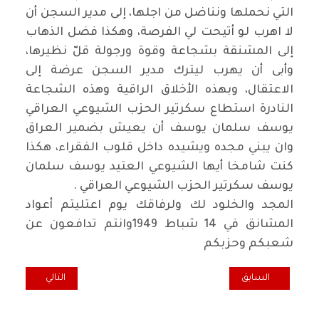
التي نحملها ونناضل من اجلها، إلى مدير السجن أن
لا اهرب لو أتيحت لي الفرصة، وهكذا فضل الذهاب
إلى المشنقة بشجاعة وقوة ورجولة قلّ نظيرها،
وأبى أن يهرب ليترك مدير السجن عرضة إلى
الاعتقال، وبهذه الأخلاق الراقية وهذه الشجاعة
النادرة استطاع سكرتير الحزب الشيوعي العراقي
يوسف سلمان يوسف أن يعيش بضمير العراق
وان يبني مجده ويشيده داخل قلوب الفقراء، هكذا
كنت شامخا أيها الشيوعي العتيد يوسف سلمان
يوسف سكرتير الحزب الشيوعي العراقي .
المجد والخلود لك ولرفاقك يوم اعتليتم أعواد
المشانق في 14 شباط 1949وانتم تدافعون عن
شعبكم وحزبكم
المقال السابق: الشهيد كفاح كيشان.. إستشهاد مؤلم وقبر مجهول في أ
المقال التالي: في
السابق
التالي