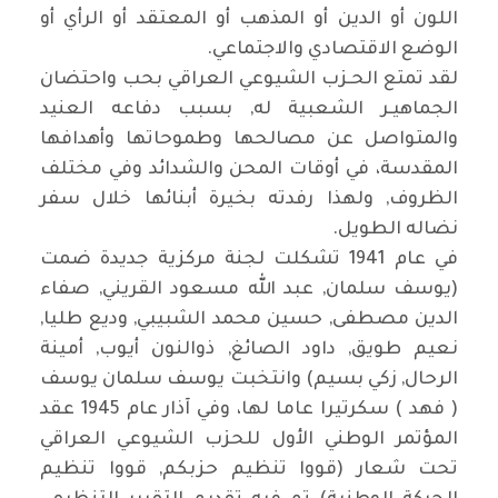
اللون أو الدين أو المذهب أو المعتقد أو الرأي أو
الوضع الاقتصادي والاجتماعي.
لقد تمتع الحـزب الشيوعي العراقي بحب واحتضان
الجماهيـر الشعبية له, بسبب دفاعه العنيد
والمتواصل عن مصالحها وطموحاتها وأهدافها
المقدسة، في أوقات المحن والشدائد وفي مختلف
الظروف, ولهذا رفدته بخيرة أبنائها خلال سفر
نضاله الطويل.
في عام 1941 تشكلت لجنة مركزية جديدة ضمت
(يوسف سلمان, عبد الله مسعود القريني, صفاء
الدين مصطفى, حسين محمد الشبيبي, وديع طليا,
نعيم طويق, داود الصائغ, ذوالنون أيوب, أمينة
الرحال, زكي بسيم) وانتخبت يوسف سلمان يوسف
( فهد ) سكرتيرا عاما لها، وفي آذار عام 1945 عقد
المؤتمر الوطني الأول للحزب الشيوعي العراقي
تحت شعار (قووا تنظيم حزبكم, قووا تنظيم