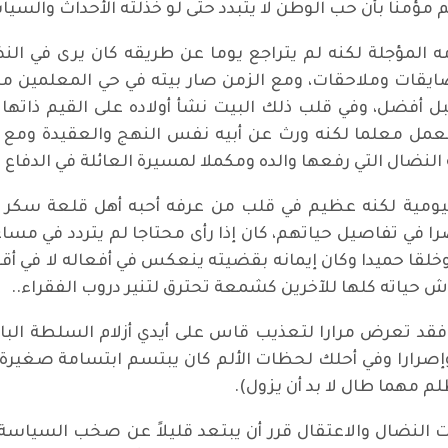
مؤمنا بأن حب الوطن لا يتبدد حتى لو خذلته الأحداث والسي
ه المؤجلة لكنه لم يتراجع يوما عن طريقه كان يرى في ا
قات وملاحقات، ومع الزمن صار بيته في حي المعلمين ملت
ضل، وفي قلب ذلك البيت نشأ أولاده على القيم ذاتها التي
فعمل معلما لكنه ورث عن أبيه نفس النهج والعقيدة ومع 
 النضال التي رفعها والده ومكملا لمسيرة العائلة في الدفا
ليومية لكنه عظيم في قلب من عرفه أحبه أهل قلعة سكر ب
ا في تفاصيل حياتهم، كان إذا رأى محتاجا لم يتردد في مس
 وخلقا حميدا وكان إيمانه بقضيته ينعكس في أفعاله لا في أق
حياته كلها للآخرين كشمعة تحترق لتنير دروب الفقراء..
د تعرض مرارا لتعذيب قاس على أيدي أزلام السلطة البائدة
صرارا وفي أحلك لحظات الألم كان يبتسم ابتسامة صغيرة 
ظلم مهما طال لا بد أن يزول).
 النضال والاعتقال قرر أن يبتعد قليلاً عن صخب السياسة 