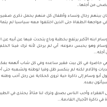
يضحى من أجلها..
وكان بينهم رجال ونساء وأطفال كل منهم يحمل ذكرى صغي
مواجهة الطغاة حتى الذين اختلفوا معه سياسيا لم يتمالكوا
 ابنه الأكبر يرتفع بخطبة وداع يتحدث فيها عن أبيه عن الرج
سام وهو يحبس دموعه: أبي لم يرحل لأنه ترك فينا الحلم
جله...
هي حاضرة في كل بيت فقير ساعده وفي كل شاب ألهمه بفكر
ديات والآلام لكنه لم ينكسر ظل وفيا لوطنه ولشعبه حتى 
ل أبو وسام إلى ذاكرة حية تروى كحكاية عن رجل أحب وطنه و
يأتون بعده.
 الفقراء وأحب الناس بصدق وترك لنا مثالاً يحتذى في الط
ي ذاكرة الأجيال القادمة...