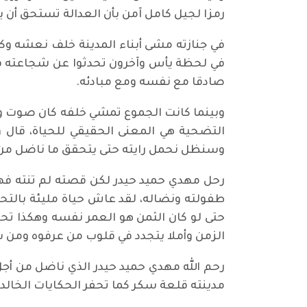
رمزا لجيل كامل آمن بأن العدالة تستحق أن 
في جنازته مشى أبناء المدينة خلف نعشه 
في لحظة يأس وآخرون تحدثوا عن شجاعته في 
صادقا مع نفسه ومع مبادئه.
وبينما كانت الجموع تمشي خلفه كان صوت وسام
التضحية هي المعنى الحقيقي للحياة، قال و
وسنظل نحمل رايته حتى يتحقق ما ناضل من أ
رحل مهدي حميد حيدر لكن قصته لم تنته ف
طفولته ونضاله، لقد عاش حياة مليئة بالتح
حتى لو كان الثمن هو العمر نفسه وهكذا تحو
الزمن وأملا يتجدد في قلوب من عرفوه ومن س
رحم الله مهدي حميد حيدر الذي ناضل من أجل
مدينته قلعة سكر كما تحفر الحكايات الخالدة ف