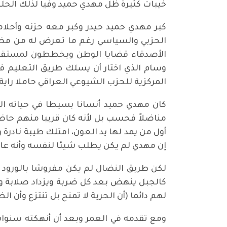
خيبات كثيرة ظل مهدي حميد وفيا لذلك الحلم 
كبر مهدي حميد حيدر وكبر معه حزنه وأحلام
الحزبي والسياسي رغم ما تعرض له من مضاي
الأصدقاء قضايا الوطن ويخططون لمستقبل أف
وسام الذي اختار أن يسلك طريق التعليم 
المركزية للحزب الشيوعي العراقي حاملا راية
كان مهدي حميد أنسانا بسيطا في حياته ا
مناضلاً فحسب بل لأنه كان قريبا منهم حاضر
أول من يمد لها يد العون، امتلك طيبة نادرة
إن مهدي لم يكن يطلب شيئا لنفسه وأنه عاش 
لكن طريق النضال لم يكن مفروشا بالورود فق
كالجبل ينهض بعد كل ضربة ويزداد صلابة وإ
لهم دائما (أن الحرية لا تمنح بل تنتزع وأن ال
ومع تقدمه في العمر وبعد أن أنهكته سنوات