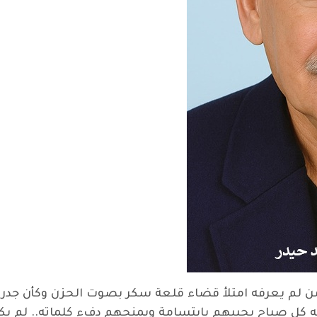
 لم يعرفه امتلأ قضاء قلعة سكر بصوت الحزن وكأن جدرانه 
ؤيته كل صباح يحييهم بابتسامة ويمنحهم دفء كلماته.. لم 