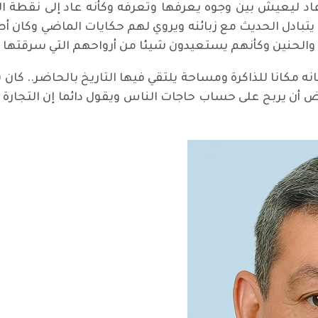
د ليعيش بين وجوه يعرفها وتعرفه وكأنه عاد إلى نقطة الب
بادل الحديث مع زبائنه ويروي لهم حكايات الماضي وكان أص
 والحنين وكأنهم يستعيدون شيئا من أرواحهم التي سرقتها
نه مكانا للذاكرة ومساحة يلتقي فيها التاريخ بالحاضر.. كا
أن يربح على حساب حاجات الناس ويقول دائما إن التجارة ال