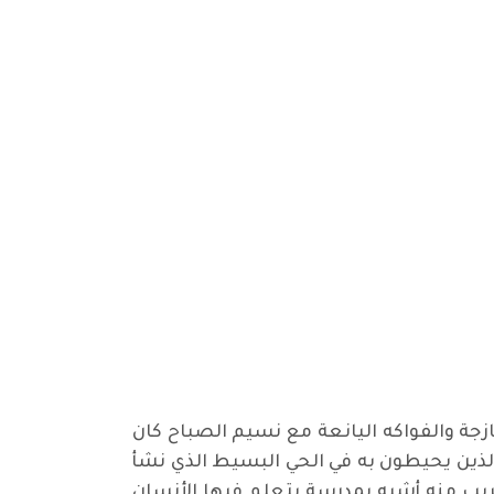
جة والفواكه اليانعة مع نسيم الصباح كان
لذين يحيطون به في الحي البسيط الذي نشأ
قريب منه أشبه بمدرسة يتعلم فيها الأنسان