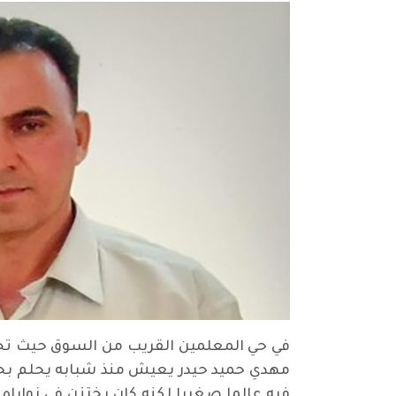
في حي المعلمين القريب من السوق حيث تختل
مهدي حميد حيدر يعيش منذ شبابه يحلم بحيا
فيه عالما صغيرا لكنه كان يختزن في زواياه