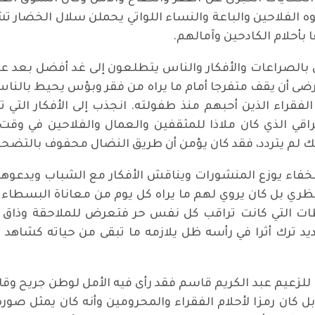
جوه الفلاحين والباعة والنساء اللواتي يحملن سلال الخ
بأحلام الكادحين وآمالهم.
 بالصراعات والأفكار والناس يتطلعون إلى غد أفضل بعد 
يرضى أن يقف متفرجا أمام ما يراه من فقر وبؤس يحيط بالناس،
لفقراء الذين أحبهم منذ طفولته. انجذب إلى الأفكار التي ت
راقي الذي كان ملاذا للمثقفين والعمال والفلاحين في وقت 
ك لم يتردد، فقد كان يؤمن أن طريق النضال محفوف بالتضحيات و
خفاء يوزع المنشورات ويناقش الأفكار مع الشباب ويدعوهم
ظري بل كان يروي لهم ما يراه كل يوم من معاناة البسطاء وك
 التي كانت تراقب كل نفس حر فتعرض للملاحقة وذاق مرا
لتعذيب شديد ترك أثرا في رأسه ظل يلازمه ما تبقى من حياته كش
زعيم عبد الكريم قاسم فقد رأى فيه الأمل لوطن جريح وقائدا 
كان رمزا لأحلام الفقراء والمحرومين وأنه كان يمثل صورة ا