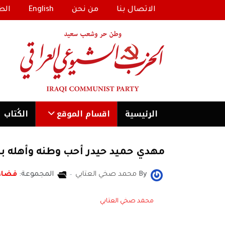
الاتصال بنا
من نحن
English
الط
الرئیسية
اقسام الموقع
الكُتاب
مهدي حميد حيدر أحب وطنه وأهله 
By
محمد صخي العتابي
المجموعة:
فضاء
محمد صخي العتابي