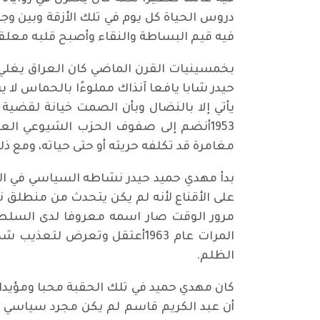
دروس الحياة كل يوم في تلك الأزقة وبين و
فيه قيم البساطة والنقاء وأصبح قلبه معلقا 
بخمسينيات القرن الماضي كان العراق يغلي
حيدر شابا يافعا آنذاك مملوءًا بالحماس لا 
يأتي إلا بالنضال وبأن الصمت خيانة لقضية ا
1953أنضم إلى صفوف الحزب الشيوعي الع
مغامرة قد تكلفه حريته أو حتى حياته، ومع ذل
بدأ مهدي حميد حيدر نشاطه السياسي في ال
على الأقناع لأنه لم يكن يتحدث من منطلق ن
مرور الوقت صار اسمه معروفا لدى السلطات
المرات عام 1963أعتقل وتعرض 
الظلم.
كان مهدي حميد في تلك الحقبة محبا ومؤيدا لل
أن عبد الكريم قاسم لم يكن مجرد سياسي بل 