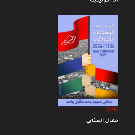
أنا أكولينينا
جمال العتابي