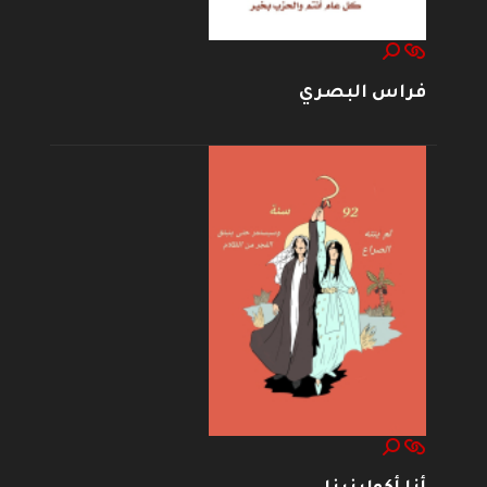
فراس البصري