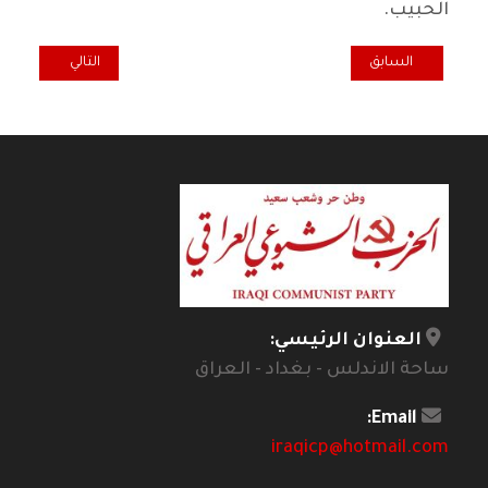
الحبيب.
المقال السابق: مالمو: معرض على شرف الذكرى الـ 91
المقال التالي: لل
السابق
التالي
العنوان الرئيسي:
ساحة الاندلس - بغداد - العراق
Email:
iraqicp@hotmail.com