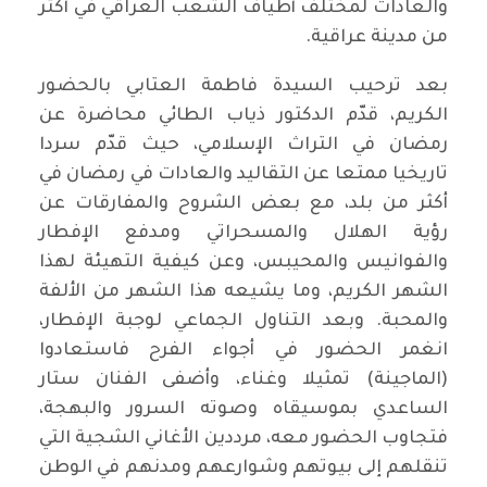
والعادات لمختلف أطياف الشعب العراقي في أكثر
من مدينة عراقية.
بعد ترحيب السيدة فاطمة العتابي بالحضور
الكريم، قدّم الدكتور ذياب الطائي محاضرة عن
رمضان في التراث الإسلامي، حيث قدّم سردا
تاريخيا ممتعا عن التقاليد والعادات في رمضان في
أكثر من بلد، مع بعض الشروح والمفارقات عن
رؤية الهلال والمسحراتي ومدفع الإفطار
والفوانيس والمحيبس، وعن كيفية التهيئة لهذا
الشهر الكريم، وما يشيعه هذا الشهر من الألفة
والمحبة. وبعد التناول الجماعي لوجبة الإفطار،
انغمر الحضور في أجواء الفرح فاستعادوا
(الماجينة) تمثيلا وغناء، وأضفى الفنان ستار
الساعدي بموسيقاه وصوته السرور والبهجة،
فتجاوب الحضور معه، مرددين الأغاني الشجية التي
تنقلهم إلى بيوتهم وشوارعهم ومدنهم في الوطن