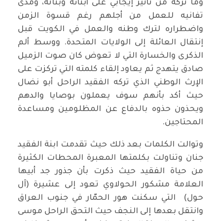
وما تركه من تأثير إيجابي على أبنائه وبناته، ومدى
تفانيه للعمل من أجلهم رغم قسوة الزمن
واضطراره لترك وطنه والعمل في الكويت قبل
إنتقال العائلة إلى الولايات المتحدة. ووسط ألم
الذكرى والخسارة التي لا تعوض كان صوت الزميل
صادق يتهدج ثم يعاود إلقاء كلمته التي تركزت على
الإرث الوطني الذي تركه الفقيد الراحل أبو نضال
حيث أكد بأنهم سوف يعملون بوصايا والدهم
ويحذون حذوه بالدفاع عن المظلومين ومساعدة
المحتاجين.
وتوالت الكلمات بعد ذلك حيث تقدمت ابنة الفقيد
جنان وتناولت بكلمتها المعبرة المحطات الكثيرة
من حياة الفقيد حيث ذكرت بأن جذور جد أبيها
العلامة مشكور الحولاوي تعود إلى عشيرة (آل
حول) التي سكنت هور الحمّار في جنوب العراق
وانتقل بعدها إلى النجف حيث التحق الراحل موسى