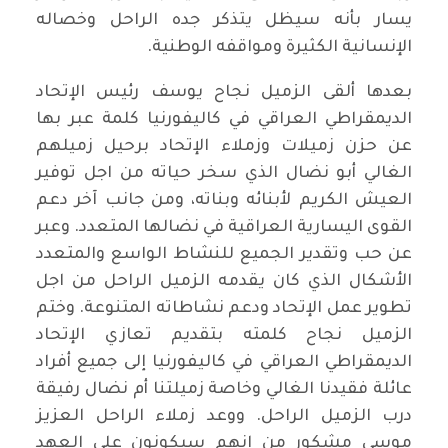
يسار بأنه سيظل يتذكر جده الراحل وخصاله
الإنسانية الكثيرة ومواقفه الوطنية.
بعدها ألقى الزميل نجاح يوسف رئيس الإتحاد
الديمقراطي العراقي في كاليفورنيا كلمة عبر بها
عن حزن زميلات وزملاء الإتحاد برحيل زميلهم
الغالي أبو نضال الذي سخر حياته من اجل توفير
العيش الكريم لأبنائه وبناته، ومن جانب آخر دعم
القوى اليسارية العراقية في نضالها المتعدد. وعبر
عن حب وتقدير الجميع للنشاط الواسع والمتعدد
الأشكال الذي كان يقدمه الزميل الراحل من اجل
تطوير عمل الإتحاد ودعم نشاطاته المتنوعة. وختم
الزميل نجاح كلمته بتقديم تعازي الإتحاد
الديمقراطي العراقي في كاليفورنيا إلى جميع أفراد
عائلة فقيدنا الغالي وخاصة زميلتنا أم نضال رفيقة
درب الزميل الراحل. ووعد زملاء الراحل العزيز
موسى مشكور من انهم سيكونون على العهد