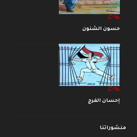
حسون الشنون
إحسان الفرج
منشوراتنا