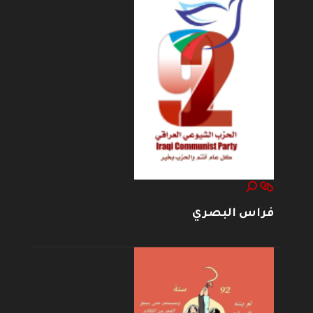
فراس البصري