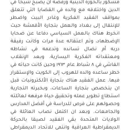
مشكور بالحوزة الدينية ورفضه أن يصبح شيخا في
الدين واختلافه مع والده في القضايا التي تتعلق
بمواقف الفقيد الفكرية وغادر البيت واضطر
للإنتقال إلى بغداد والعمل بتجارة الأقمشة حيث
انخرط هناك بالعمل السياسي دفاعا عن ضحايا
الإضطهاد، وتم اعتقاله عدة مرات وكانت رفيقة
دربه أم نضال تسانده وتدعمه في نشاطه
ومعتقداته الفكرية اليسارية. وبعد الإنقلاب
الفاشي في ٨ شباط عام ١٩٦٣ وحين كانت حياته في
خطر ساعده والده للهروب إلى الكويت والإستقرار
فيها. عمل الفقيد هناك بتجارة الألكترونيات قبل
ان يتخصص بتجارة الساعات، وبخبرته التجارية
استطاع تطوير عمله وتحقيق حياة مرفهه لعائلته
وحصولهم على فرص للدراسة في أفضل المدارس
والجامعات. وبعد ان اكتمل نصاب العائلة في
الولايات المتحدة بقي الفقيد لصيقا بالحركة
الديمقراطية العراقية وانتمى للاتحاد الديمقراطي