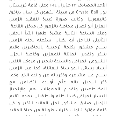
الأحد المصادف ٢٣ حزيران ٢٠٢٤ وعلى قاعة كريستال
بول Crystal Ball في مدينة ألكهون في سان دياكو/
كاليفورنيا. وكانت صورة كبيرة للفقيد الزميل
العزيز أبو نضال محاطة بالزهور في مدخل القاعة.
وعند الساعة الثانية عشرة ظهرا ابتدأ الحفل
التأبيني للراحل أبو نضال استهله نجله الزميل
سلام مشكور بكلمة ترحيبية بالحاضرين وقدم
شكر وتقدير العائلة للمعزين وخاصة الحزب
الشيوعي العراقي والسيدة شميران مروكل اللذين
أرسلا رسائل المواساة للعائلة، كما عبر الزميل
سلام عن مشاعره وذكرياته عن والده الذي وكما
ذكر الزميل بانه علّم أولاده التضامن مع
المضطهدين وتقديم المعونات لهم والإنحياز
لليسار العراقي ضد الظلم والطغيان. بعدها تقدم
الزميل صادق مشكور نجل الفقيد الأكبر وألقى
كلمة مؤثرة تناولت فترات طويلة من حياة الفقيد