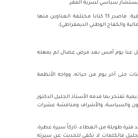
عندما وصل الى السويد 1991 اهتم بشكل كبير بالقضايا الفكرية والسياسية العالمية والعربية والعراقية. فاصدر 13 كتابا مختلفة العناوين منها
الية والكفاح الوطني الديمقراطي).
رحل عنا يوم أمس بعد مرض عضال لم يمهله
ات حتى آخر يوم من حياته، وواجه الأنظمة
ديمية تفتخر بما قدمه الأستاذ الجليل الدكتور
نون والسياسة، والأشراف ومناقشة عشرات
 فترة طويلة من العطاء، تاركاً سيرة عطرة،
 الجليل فالكلمات لا تكفي للحديث عن سيرته