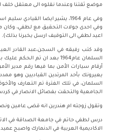
موضع ثقتنا وعندما نقلوه الى معتقل خلف ا
وفي عام 1964، يشير ايضا القيا
وفي احدى جولات التحقيق مع لطفي، وكان مو
اعيد لطفي الى التوقيف ارسل يخبرنا بذلك).
وقد كتب رفيقه في السجن،عبد القادر العيد
السلمان عام1964 بعد ان تم ا
أرقام سيارات الأمن بما فيها رقم مدير ال
يعيرونك بأحد المرتدين القياديين وهو مم
السلمان، في تلك الفترة تم التعارف والأخوة
الجامعية والتحقت بفصائل الانصار في كردس
وتقول زوجته ام هندرين انه قضى عامين ون
الاكاديمية العربية في الدنمارك واصبح عميد ك