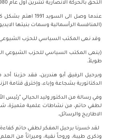
التحق بالحركة الانصارية تشرين اول عام 1980 و تبوأ عدة مناصب حزبية كعضوية مكتب قاطع بهدينان ومستشار سياسي لسرية المقر.
(المنافسة الرأسمالية وسمات بنيتها الايديول
وقد نعى المكتب السياسي للحزب الشيوعي ا
(ينعى المكتب السياسي للحزب الشيوعي الع
طويلاً.
وبرحيل الرفيق أبو هندرين، فقد حزبنا أحد
الدكتاتورية بشجاعة وإباء، وإخترق قتامة الز
وفي رسالة من الدكتور وليد الحيالي "رئيس الأك
لطفي حاتم، من نشاطات علمية متميزة، شم
الاطاريح والرسائل.
لقد خسرنا برحيل المفكر لطفي حاتم كفاءة عل
وذكرى طيبة، وروحاً نقية، وميراثاً من العل