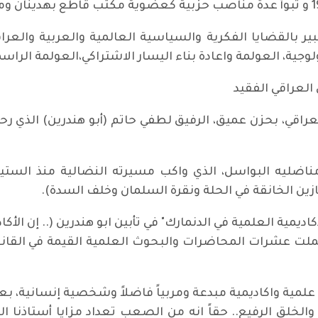
وجية، العولمة واعادة بناء اليسار الاشتراكي،العولمة الراسم
لعراقي الفقيد
راقي، بحزن عميق، الرفيق لطفي حاتم (أبو هندرين) الذي 
 مناضليه البواسل، الذي واكب مسيرته النضالية منذ الستين
نازين الخانقة في الحلة ونقرة السلمان وخلف السدة).
اديمية العلمية في الدنمارك" في تأبين ابو هندرين (.. إن الأكا
لت عشرات المحاضرات والبحوث العلمية القيمة في القا
مية واكاديمية مبدعة ومربياً فاضلاً وشخصية إنسانية، بعد
م والخلق الرفيع.. حقاً انه من الصعب تعداد مزايا أستاذنا