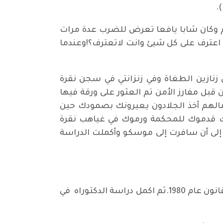
.
 حاتم وكان شابا يافعا تعرض للضرب عدة مرات
 اعترف على كل شيئ وانت لاتعترف؟!وعندما
 زنازين الطغاة وفي زنزانتي في سجن نقرة
يك من قبل مفارز الأمن تم العثور على ورقة فيها
آمالهم أخذ الجلادون يعيرونك بصمودك حين
منك قدموك للمحكمة ورموك في غياهب نقرة
يا إلى أن سافرت إلى موسكو وأكملت الدراسة
درس لطفي حاتم في جامعة الصداقة في الاتحاد السوفيتي واكمل دراسة البكلوريوس والماجستير في القانون عام 1980.ثم اكمل دراسة الدكتوراه في