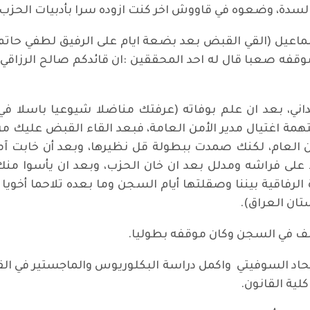
لسدة، وضعوه في قاووش اخر كنت ازوده سرا بأدبيات الحزب)
دي سليم اسماعيل (القي القبض بعد بضعة ايام على الرفيق لطفي
قفه صعبا قال له احد المحققين :ان قائدكم صالح الرزاقي
اني، بعد ان علم بوفاته (عرفتك مناضلا شيوعيا باسلا في
لحكم عليك بتهمة اغتيال مدير الأمن العامة، فبعد القاء القبض عل
أمن العام، لكنك صمدت ببطولة قل نظيرها، وبعد أن خابت 
دد على فراشه ومدلل بعد ان خان الحزب، وبعد ان يأسوا 
 الرفاقية بيننا وصقلتها أيام السجن وما بعده تلاحما أخو
تان العراق).
صف في السجن وكان موقفه بطوليا.
لية القانون.