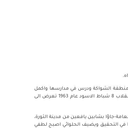
د وسكن في منطقة الشواكة ودرس في مدارسها واكمل
الابتدائية والمتوسطة والاعداية المسائية. انتمى للحزب الشيوعي العراقي في بداية الستينيات. وبعد انقلاب 8 شباط الاسود عام 1963 تعرض الى
عامة-جاؤا بشابين يافعين من مدينة الثورة،
دا في التحقيق ويضيف الحلوائي اصبح لطفي