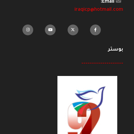
Email:
iraqicp@hotmail.com
بوستر
--------------------