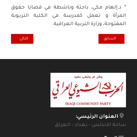
* د.إلهام مكي، باحثة وناشطة في قضايا حقوق
المرأة و تعمل كمدرسة في الكلية التربوية
المفتوحة، وزارة التربية العراقية.
المقال السابق: بابا نوئيل العراقي في ضيافة بابا نوئيل الفنلندي*
المقال التالي: تهن
السابق
التالي
العنوان الرئيسي:
ساحة الاندلس - بغداد - العراق