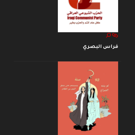
فراس البصري