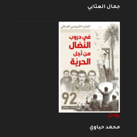
جمال العتابي
محمد حياوي