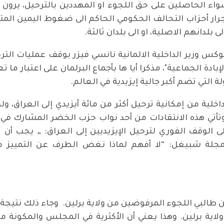
، سواء الحاصلين على حق اللجوء او المهددين بالترحيل، ير
ر أحزاب التحالف الحكومي الحاكم الى ضغوط اليمين المتطرف
 بلدانهم الاصلية، او الى بلدان ثالثة.
 وزير الداخلية الالمانية نانسي فيزر بوقف عمليات الترحي
دة الجماعية"، مذكرا أيا ها بأجماع البرلمان على اعتبار ما ت
ية من إمكانية ترحيل أكثر من مائة أيزيدي إلى العراق، ول
ر، وتأتي هذه الانتقادات من أحد نواب حزب الخضر المشارك ف
ى الوقف الفوري لترحيل الإيزيديين إلى العراق: „ يجب أن تج
لمجلة شبيغل: “لا أفهم لماذا نغض الطرف عن التمييز ض
ول نهاية أيلول، تم بالفعل ترحيل 1063 من طالبي اللجوء المرفوضين من ولاية برلين
لاية برلين. وهذا يعني أن الأكثرية في المجلس والمكونة م