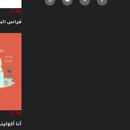
فراس ال
أنا أكوليني