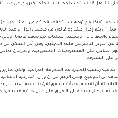
اني تشولز، قد استجاب لمطالبات المتطرفين، ورحل عدد أكثر 
 منسجما تمامًا مع توجهات التحالف الحاكم في المانيا من أح
ي فيزر أن يتم إقرار مشروع قانون في مجلس الوزراء هذه الايام
لجوء والمهاجرين، وتسهيل عمليات تجريمهم قانونا. ويأت
ية من التوتر الناجم عن ملف اللاجئين. ومن أجل التمكن من 
 حماس على المستوطنات الصهيونية، ولحرمان طالبي 
ق على المسودة.
اتفاقية رسمية للهجرة مع الحكومة العراقية، ولكن تقارير بثته
إضافة الى التوقيع. وعلى الرغم من أن وزارة الخارجية الالمان
لاد، إلا أن الاتفاقية بدأت تتحقق الآن بالنسبة لعدد متزايد 
فقد تم ترحيل سبعة إلى العراق على متن طائرة مستأجرة في
 يستضيف ناشطات مدنيات عراقيات