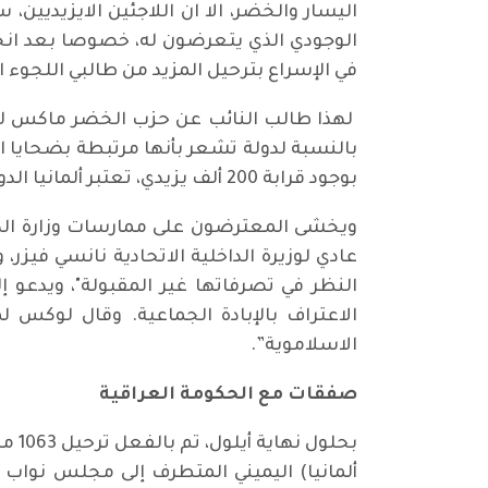
اليسار والخضر، الا ان اللاجئين الايزيديين
الوجودي الذي يتعرضون له، خصوصا بعد انجرا
في الإسراع بترحيل المزيد من طالبي اللجوء الى
لهذا طالب النائب عن حزب الخضر ماكس لوكس
بالنسبة لدولة تشعر بأنها مرتبطة بضحايا الإبا
بوجود قرابة 200 ألف يزيدي، تعتبر ألمانيا الدولة التي تضم أكبر جالية إيزيدية في العالم.
ويخشى المعترضون على ممارسات وزارة الداخل
عادي لوزيرة الداخلية الاتحادية نانسي فيز
النظر في تصرفاتها غير المقبولة"، ويدعو إل
الاعتراف بالإبادة الجماعية. وقال لوكس 
الاسلاموية”.
صفقات مع الحكومة العراقية
بحل
ألمانيا) اليميني المتطرف إلى مجلس نواب و