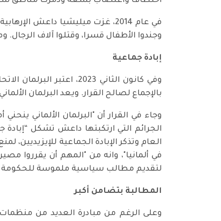
اختطاف واغتصاب بشعة ودمرت مناطق سك
في عام 2014، غزت ميليشيا داعش ا
وجندوا الأطفال قسرا، وقتلوا آلاف الرجال. وم
إبادة جماعية
وفي كانون الثاني 2023، ا
بالإجماع لصالح القرار. ويعد البرلمان الألمان
وجاء في القرار أن "البرلمان الألماني ينحن
الجرائم التي ارتكبتها داعش تشكل “إبادة 
العام وتذكر الإبادة الجماعية للإيزيديين، لمن
في ألمانيا"، وانه من "المهم أن يقرروا مص
لتقديم مطالب سياسية ملموسة للحكومة الاتحا
المطالبة بتضامن أكبر
وعلى الرغم من مبادرة العديد من منظمات 