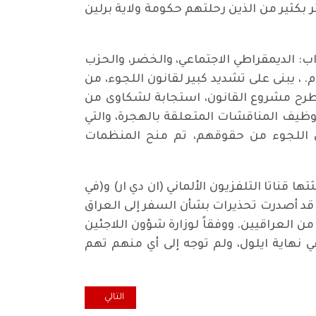
بكثير من الذين رحلتهم حكومة ولاية برلين
زاب: الديمقراطي الاجتماعي، والخضر، والحزب
. ، يبنى على تشديد كبير لقانون اللجوء، من
ي طرح مشروع القانون، استجابة لشكاوى من
توظيف المناقشات المتعلقة بالهجرة، والتي
اللجوء من حقوقهم، تم منح المنظمات
ا قناتا التلفزيون الألماني (ان دي ار) و(في
ية قد أصدرت تحذيرات بشأن السفر إلى العراق
من العراقيين. ووفقاً لوزارة شؤون اللاجئين
 نهاية ايلول، ولم توجه إلى أي منهم تهم
المقال التالي: بلاغ عن المؤتمر ال
التالي