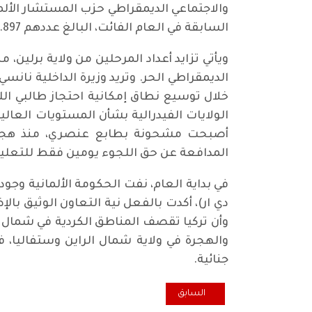
والاجتماعي الديمقراطي حزب المستشار الألم
السابقة في العام الفائت، البالغ عددهم 897.
ويأتي تزايد أعداد المرحلين من ولاية برلين،
الديمقراطي الحر. وتريد وزيرة الداخلية نانس
خلال توسيع نطاق إمكانية احتجاز طالبي ال
الولايات الفيدرالية بشأن المستويات العال
أصبحت مشحونة بطابع عنصري، منذ هجوم
المدافعة عن حق اللجوء يومين فقط للتعلي
في بداية العام، نفت الحكومة الألمانية وجود 
دي ار)، أكدت بالفعل نية التعاون الوثيق بال
وأن تركيا تقصف المناطق الكردية في شمال الب
والهجرة في ولاية شمال الراين وستفاليا، 
جنائية.
المقال السابق: التجمع الديمقراطي العراقي في ألمانيا
السابق