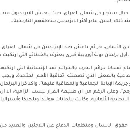
ناهم.
لإرهابية جبال سنجار في شمال العراق، حيث يعيش الايزيديون منذ
نذ ذلك الحين، غادر أكثر الايزيديين مناطقهم التاريخية..
عتبر البرلمان الاتحادي الألماني، جرائم داعش ضد الإيزيديين في شمال
ي، أول برلمان دولة أوروبية كبرى يعترف بالفظائع التي ارتكبت ض
ي أمام ضحايا جرائم الحرب والجرائم ضد الإنسانية التي ارتك
جماعية بالمعنى الذي تضمنته اتفاقية الأمم المتحدة، وي
ع جريمة الإبادة الجماعية والمعاقبة عليها". واكد قرار البرلمان
يرهم". وعلى الرغم من ان طبيعة القرار ليست الزامية، الا 
دية الألمانية. وكانت برلمانات هولندا وبلجيكا وأستراليا
حقوق الانسان ومنظمات الدفاع عن اللاجئين والعديد من ن