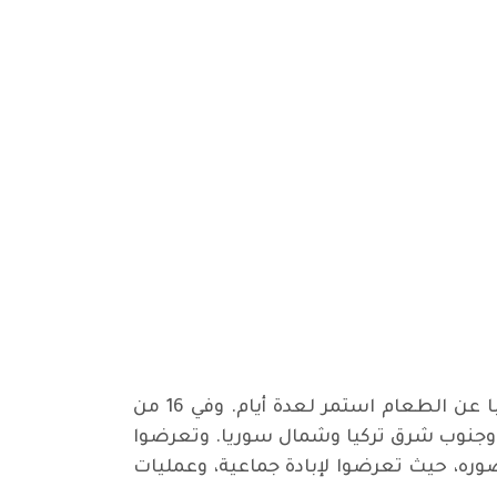
منذ أسبوعين، يتظاهر الإيزيديون العراقيون أمام مبنى البرلمان الاتحادي الألماني. وبدأ عدد منهم إضرابا عن الطعام استمر لعدة أيام. وفي 16 من
وجنوب شرق تركيا وشمال سوريا. وتعرضوا
ه، حيث تعرضوا لإبادة جماعية، وعمليات