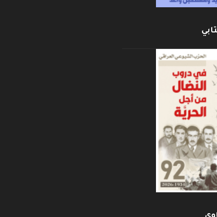
ابي
وي