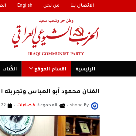
الاتصال بنا
من نحن
English
الط
الرئیسية
اقسام الموقع
الكُتاب
الفنان محمود أبو العباس وتجربته ال
By
shooq
المجموعة:
فضاءات
22 أيار 2018