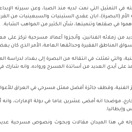
 في التمثيل التي نمت لديه منذ الصبا، وعن سيرته الإبداع
لأم (البصرة)، ابان عقدي الستينيات والسبعينيات من القرن
اهموا في صقلها وتنميتها، شأن الكثير من المواهب الشابة.
 من زملائه الفنانين، وأنجزوا أعمالا مسرحية تركز على مع
اق المناطق الفقيرة وحدائقها العامة، الأمر الذي كان يغ
ية، والتي تمثلت في انتقاله من البصرة إلى بغداد لدراسة ال
مذ على أيدي العديد من أساتذة المسرح ورواده، وانه شارك 
طف جائزة أفضل ممثل مسرحي في العراق للأعوام 1982 و1985 و1986 و1990و996
ارج، موضحا انه أمضى عشرين عاما في دولة الإمارات، وانه أ
 وإيطاليا.