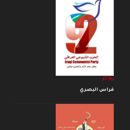
فراس البصري