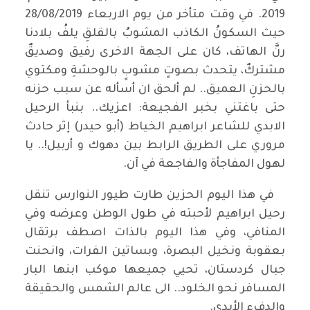
2019. في وقت متأخر من يوم الاربعاء 28/08/2019
حيث السكونُ الكاذب المشوبُ بالقلقِ يلفُ بلادنا
رنَّ الهاتف، كان على الجهة الاخرى رفيق وصديقٌ
مشتركٌ، يتحدث بصوتٍ مشوبٍ بالوحشةِ ومكتوي
بالحزنِ العميق.. لم ألحق ان أسأله عن سبب حزنه
حتى باغتني بخبر الفجيعة: اعزيك.. بنبأ الرحيل
الابدي للشاعر ابراهيم الخياط (أبو حيدر) إثر حادث
مروري على الطريق الرابط بين دهوك و أربيل!.. يا
لهول المفاجأة والفاجعة في آن.
في هذا اليوم الحزين طارت طيور النوارس تنقل
رحيل ابراهيم لأحبته في طول الوطن وعرضه وفي
المنافي، وفي هذا اليوم بالذات اصطف برتقال
بعقوبة ونخيل البصرة، وبساتين الفرات، وانحنت
جبال كردستان، تحيي جميعها موكب ابنها البار
المسافر نحو الخلود.. الى عالم الشمس والحقيقة
والدفء الأبدي.