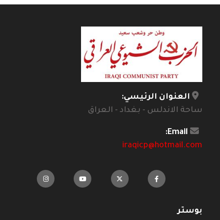
العنوان الرئيسي:
ساحة الاندلس - بغداد - العراق
Email:
iraqicp@hotmail.com
بوستر