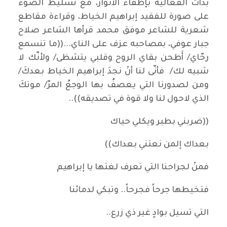
بدأت الفعالية بإطفاء الأنوار، مع تسليط الضوء
على صورة للفقيد إبراهيم الخياط، وقراءة مقاطع
شعرية للشاعر موفق محمد قرأها الشاعر صلاح
جبار عوفي، بمصاحبه عزف على الناي...((ما تنسمع
رحّاي/ أَطحن بقاي الروح وقلبي يتشظى/ ولأنّك لا
شبيه لك/ فأنّى لنا أنْ نجدَ إبراهيم الخياط بعدكَ/
ومن لصدورنا التي يعصفُ بها الوجعُ المرّ/ موتكَ
الذي لاحول لنا ولا قوة في تصديقه))..
((ضربني بطبر ويكلي حياك
بعداك إلمن نعتني بعداك))
فمنْ لجراحنا التي تعرف لغتها يا إبراهيم
فتخيطها جرحاً فجرحاً.. وتبكي لدمائنا
التي تسيل بوادٍ غير ذي زرع..