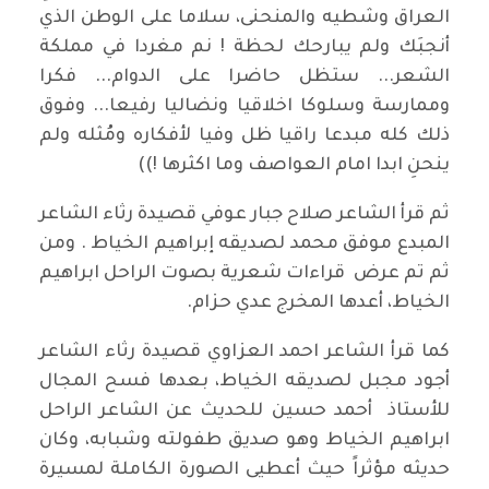
العراق وشطيه والمنحنى، سلاما على الوطن الذي
أنجبَك ولم يبارحك لحظة ! نم مغردا في مملكة
الشعر... ستظل حاضرا على الدوام... فكرا
وممارسة وسلوكا اخلاقيا ونضاليا رفيعا... وفوق
ذلك كله مبدعا راقيا ظل وفيا لأفكاره ومُثله ولم
ينحنِ ابدا امام العواصف وما اكثرها !))
ثم قرأ الشاعر صلاح جبار عوفي قصيدة رثاء الشاعر
المبدع موفق محمد لصديقه إبراهيم الخياط . ومن
ثم تم عرض قراءات شعرية بصوت الراحل ابراهيم
الخياط، أعدها المخرج عدي حزام.
كما قرأ الشاعر احمد العزاوي قصيدة رثاء الشاعر
أجود مجبل لصديقه الخياط، بعدها فسح المجال
للأستاذ أحمد حسين للحديث عن الشاعر الراحل
ابراهيم الخياط وهو صديق طفولته وشبابه، وكان
حديثه مؤثراً حيث أعطيى الصورة الكاملة لمسيرة