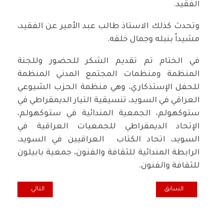
الفقيد.
وتحدث كذلك الاستاذ طالب عبد الأمير عن الفقيد،
مشيداً بنبله وجمال خلقه.
في الختام تم تقديم الشكر للحضور وللجنة
المنظمة ومنظمات المجتمع المدني المنظمة
للحفل الإستذكاري، وهي منظمة الحزب الشيوعي
العراقي في السويد، تنسيقية التيار الديمقراطي في
ستوكهولم، الجمعية المندائية في ستوكهولم،
الإتحاد الديمقراطي للجمعيات العراقية في
السويد، اتحاد الكتاب العراقيين في السويد،
الرابطة المندائية للثقافة والفنون، جمعية بابيلون
للثقافة والفنون.
المقال السابق: في رحيل الكاتب والباحث والمثقف العبري من اصل عرا
المقال التالي: كل
السابق
التالي