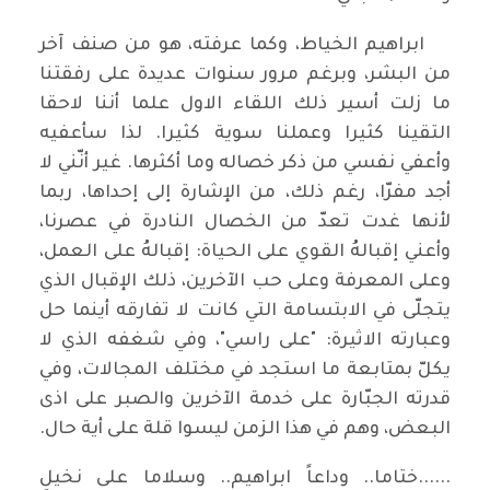
ابراهيم الخياط، وكما عرفته، هو من صنف آخر
من البشر، وبرغم مرور سنوات عديدة على رفقتنا
ما زلت أسير ذلك اللقاء الاول علما أننا لاحقا
التقينا كثيرا وعملنا سوية كثيرا. لذا سأعفيه
وأعفي نفسي من ذكر خصاله وما أكثرها. غير أنّني لا
أجد مفرّا، رغم ذلك، من الإشارة إلى إحداها، ربما
لأنها غدت تعدّ من الخصال النادرة في عصرنا،
وأعني إقبالهُ القوي على الحياة: إقبالهُ على العمل،
وعلى المعرفة وعلى حب الآخرين، ذلك الإقبال الذي
يتجلّى في الابتسامة التي كانت لا تفارقه أينما حل
وعبارته الاثيرة: "على راسي"، وفي شغفه الذي لا
يكلّ بمتابعة ما استجد في مختلف المجالات، وفي
قدرته الجبّارة على خدمة الآخرين والصبر على اذى
البعض، وهم في هذا الزمن ليسوا قلة على أية حال.
......ختاما.. وداعاً ابراهيم.. وسلاما على نخيلِ