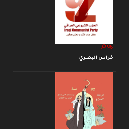
فراس البصري