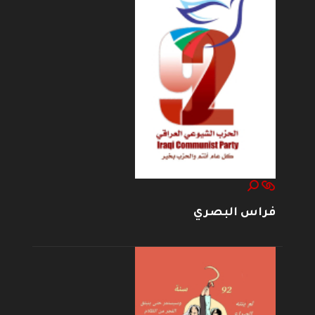
فراس البصري