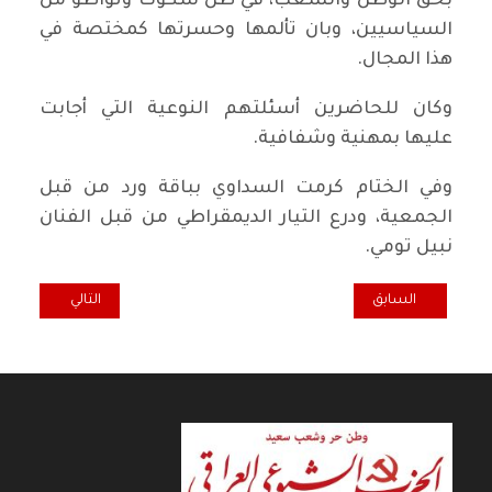
بحق الوطن والشعب، في ظل سكوت وتواطؤ من
السياسيين، وبان تألمها وحسرتها كمختصة في
هذا المجال.
وكان للحاضرين أسئلتهم النوعية التي أجابت
عليها بمهنية وشفافية.
وفي الختام كرمت السداوي بباقة ورد من قبل
الجمعية، ودرع التيار الديمقراطي من قبل الفنان
نبيل تومي.
المقال السابق: من سيرة حياة الفقيد الراحل ابراهيم الخياط
المقال التالي: عطاء 
السابق
التالي