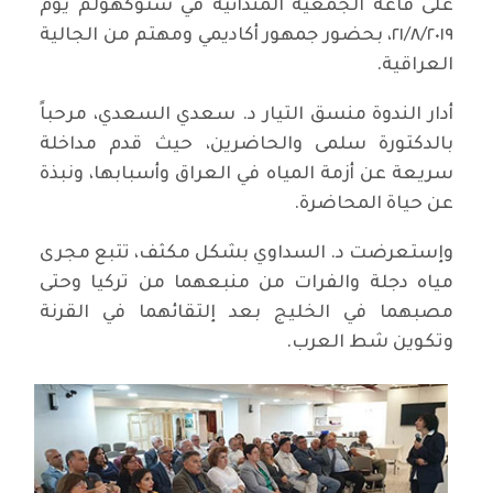
على قاعة الجمعية المندائية في ستوكهولم يوم
٢١/٨/٢٠١٩، بحضور جمهور أكاديمي ومهتم من الجالية
العراقية.
أدار الندوة منسق التيار د. سعدي السعدي، مرحباً
بالدكتورة سلمى والحاضرين، حيث قدم مداخلة
سريعة عن أزمة المياه في العراق وأسبابها، ونبذة
عن حياة المحاضرة.
وإستعرضت د. السداوي بشكل مكثف، تتبع مجرى
مياه دجلة والفرات من منبعهما من تركيا وحتى
مصبهما في الخليج بعد إلتقائهما في القرنة
وتكوين شط العرب.