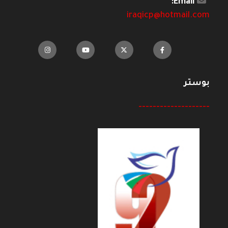
Email:
iraqicp@hotmail.com
بوستر
--------------------