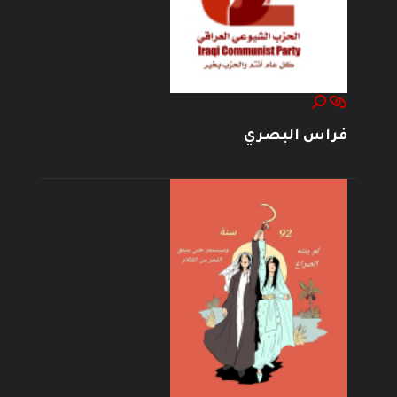
فراس البصري