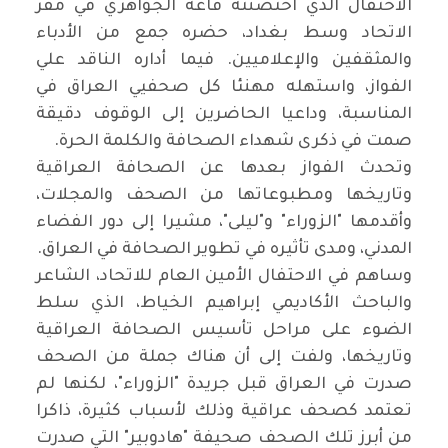
الاحتفال الذي احتضنته قاعة الجواهري في مقر
الاتحاد وسط بغداد، حضره جمع من الأدباء
والمثقفين والإعلاميين. فيما أداره الناقد علي
الفواز، واستهله مهنئا كل صحفيي العراق في
المناسبة، وداعيا الحاضرين إلى الوقوف دقيقة
صمت في ذكرى شهداء الصحافة والكلمة الحرة.
وتحدث الفواز بعدها عن الصحافة العراقية
وتاريخها ومطبوعاتها من الصحف والمجلات،
وأقدمها "الزوراء" و"ليلى"، مشيرا إلى دور الفضاء
المدني، ومدى تأثيره في تطوير الصحافة في العراق.
وساهم في الاحتفال الأمين العام للاتحاد، الشاعر
والباحث الأكاديمي إبراهيم الخياط، الذي سلط
الضوء على مراحل تأسيس الصحافة العراقية
وتاريخها، ولفت إلى أن هناك جملة من الصحف
صدرت في العراق قبل جريدة "الزوراء"، لكنها لم
تعتمد كصحف عراقية وذلك لأسباب كثيرة، ذاكرا
من أبرز تلك الصحف صحيفة "هادوبير" التي صدرت