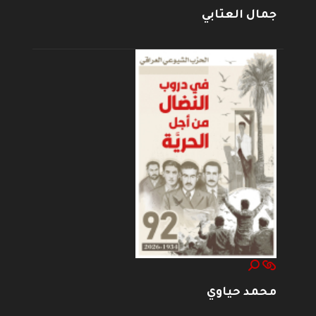
جمال العتابي
محمد حياوي