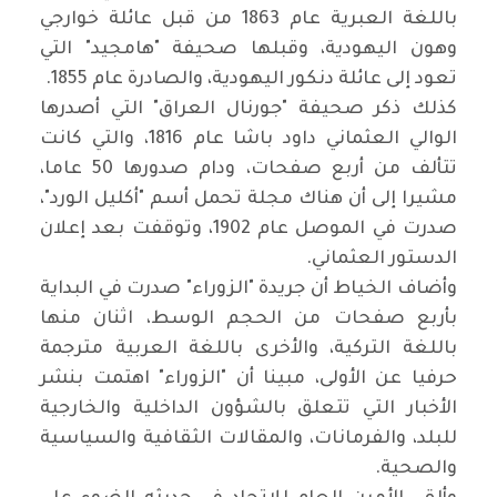
باللغة العبرية عام 1863 من قبل عائلة خوارجي
وهون اليهودية، وقبلها صحيفة "هامجيد" التي
تعود إلى عائلة دنكور اليهودية، والصادرة عام 1855.
كذلك ذكر صحيفة "جورنال العراق" التي أصدرها
الوالي العثماني داود باشا عام 1816، والتي كانت
تتألف من أربع صفحات، ودام صدورها 50 عاما،
مشيرا إلى أن هناك مجلة تحمل أسم "أكليل الورد"،
صدرت في الموصل عام 1902، وتوقفت بعد إعلان
الدستور العثماني.
وأضاف الخياط أن جريدة "الزوراء" صدرت في البداية
بأربع صفحات من الحجم الوسط، اثنان منها
باللغة التركية، والأخرى باللغة العربية مترجمة
حرفيا عن الأولى، مبينا أن "الزوراء" اهتمت بنشر
الأخبار التي تتعلق بالشؤون الداخلية والخارجية
للبلد، والفرمانات، والمقالات الثقافية والسياسية
والصحية.