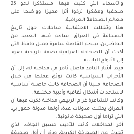
والأسماء التي كتبت فيها، مستذكرا نحو 25
صحفيا ومفكرا تركوا أثرا مميزا وواضحا على
معالم الصحافة العراقية.
هذا وتخللت الاحتفالية مداخلات حول تاريخ
الصحافة في العراق، ساهم فيها العديد من
الحاضرين، بينهم القاصة سافرة جميل حافظ التي
أكدت أن للصحافة العراقية بصمة تاريخية تعود
إلى الألواح البابلية.
فيما أشار الناقد فاضل ثامر في مداخلة له، إلى أن
الأحزاب السياسية كانت توثق عملها من خلال
الصحافة، مبينا أن الصحافة كانت حاضنة أساسية
لاستحداث أشكال ثقافية وأدبية مختلفة.
وكانت للشاعرة غرام الربيعي مداخلة ذكرت فيها أن
العراق يمتلك مدونات عدة، أولها مدونة حمورابي،
التي تراها أول صحيفة قانونية.
آخر المداخلات كانت للأديب حسين الجاف، الذي
تحدث عن الصحافة الكردية، وذكر أن أول صحيفة