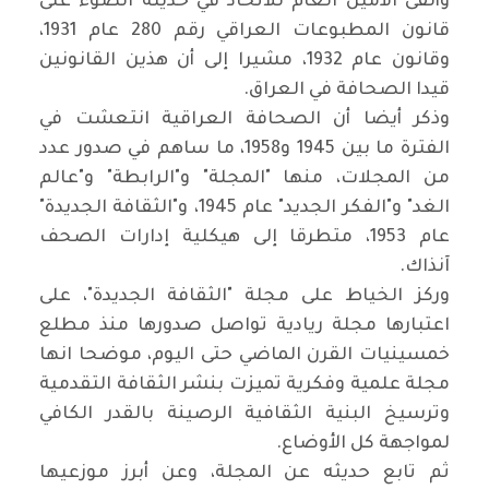
وألقى الأمين العام للاتحاد في حديثه الضوء على
قانون المطبوعات العراقي رقم 280 عام 1931،
وقانون عام 1932، مشيرا إلى أن هذين القانونين
قيدا الصحافة في العراق.
وذكر أيضا أن الصحافة العراقية انتعشت في
الفترة ما بين 1945 و1958، ما ساهم في صدور عدد
من المجلات، منها "المجلة" و"الرابطة" و"عالم
الغد" و"الفكر الجديد" عام 1945، و"الثقافة الجديدة"
عام 1953، متطرقا إلى هيكلية إدارات الصحف
آنذاك.
وركز الخياط على مجلة "الثقافة الجديدة"، على
اعتبارها مجلة ريادية تواصل صدورها منذ مطلع
خمسينيات القرن الماضي حتى اليوم، موضحا انها
مجلة علمية وفكرية تميزت بنشر الثقافة التقدمية
وترسيخ البنية الثقافية الرصينة بالقدر الكافي
لمواجهة كل الأوضاع.
ثم تابع حديثه عن المجلة، وعن أبرز موزعيها