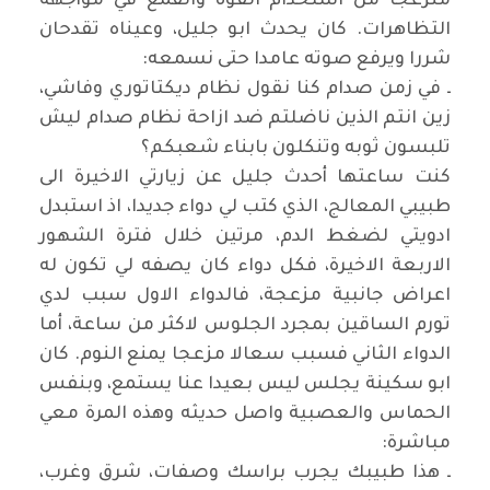
منزعجا من استخدام القوة والقمع في مواجهة
التظاهرات. كان يحدث ابو جليل، وعيناه تقدحان
شررا ويرفع صوته عامدا حتى نسمعه
:
ـ في زمن صدام كنا نقول نظام ديكتاتوري وفاشي،
زين انتم الذين ناضلتم ضد ازاحة نظام صدام ليش
تلبسون ثوبه وتنكلون بابناء شعبكم؟
كنت ساعتها أحدث جليل عن زيارتي الاخيرة الى
طبيبي المعالج، الذي كتب لي دواء جديدا، اذ استبدل
ادويتي لضغط الدم، مرتين خلال فترة الشهور
الاربعة الاخيرة، فكل دواء كان يصفه لي تكون له
اعراض جانبية مزعجة، فالدواء الاول سبب لدي
تورم الساقين بمجرد الجلوس لاكثر من ساعة، أما
الدواء الثاني فسبب سعالا مزعجا يمنع النوم. كان
ابو سكينة يجلس ليس بعيدا عنا يستمع، وبنفس
الحماس والعصبية واصل حديثه وهذه المرة معي
مباشرة
:
ـ هذا طبيبك يجرب براسك وصفات، شرق وغرب،