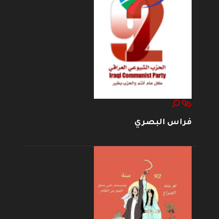
فراس البصري