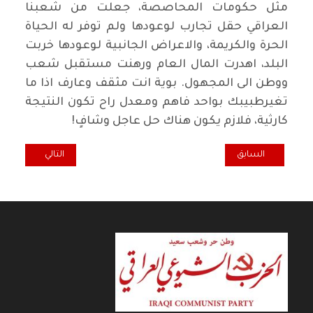
مثل حكومات المحاصصة، جعلت من شعبنا
العراقي حقل تجارب لوعودها ولم توفر له الحياة
الحرة والكريمة، والاعراض الجانبية لوعودها خربت
البلد، اهدرت المال العام ورهنت مستقبل شعب
ووطن الى المجهول. بوية انت مثقف وعارف اذا ما
تغيرطبيبك بواحد فاهم ومعدل راح تكون النتيجة
كارثية، فلازم يكون هناك حل عاجل وشافٍ
!
المقال السابق: ليس مجرد كلام.. التظاهرات والانترنت! / عبد السادة الب
المقال التالي: ا
السابق
التالي