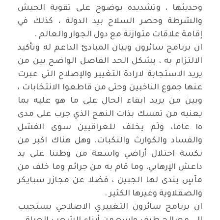
وحديثها ، وتشديده بوضوح على تقوية الجيش
والشرطة وحصر السلاح بيد الدولة ، كذلك في
إقامة علاقات متوازنة مع دول الجوار والعالم .
ان برنامج سائرون وبيان المبادئ الداعم له وتأكيد
الالتزام به ، يشكل الحد الفاصل الواضح بين من
يريد الاستجابة لارادة التغيير والإصلاح التي عبرت
عنها جموع الناخبين وحتى من قاطعوا الانتخابات ،
وبين من يريد ابقاء الحال على ما هو عليه بما
يعنيه من تمسك بذات النهج الذي جرب على مدى
١٥ عاما، ولَم يخلف للعراقيين سوى الفشل
والفساد والكوارث والنكبات. وهل هناك اكبر من
نكسة احتلال أراضي واسعة من وطننا على يد
داعش الإرهابي، وما قام به من جرائم وما خلف من
مآسٍ يندى لها الجبين ، فضلا عن مجازر سبايكر
والصقلاوية وغيرها الكثير .
ان برنامج سائرون التغييري الاصلاحي يستجيب