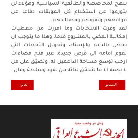
بنهج المحاصصة والطائفية السياسية، وهؤلاء لن
يتورعوا عن استخدام كل الموبقات دفاعا عن
مواقعهم ونفوذهم ومصالحهم.
لقد وفرت الانتخابات وما افرزت من معطيات
إمكانية المضي بالمشروع قدما، وهذا ما يتوجب ان
يحظى بالدعم والإسناد، وتحويل التحديات التي
تقوم امامه الى فرص جديدة، عبر فتح فضاءات
ارحب توسع مساحة الداعمين له، وتضيّق على من
لا يهمه الا ما يتحقق لذاته من نفوذ وسلطة ومال .
المقال السابق: وقفة رياضية.. مونديال المغرب!
المقال التالي: وق
السابق
التالي