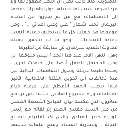
التصويت، كتلا كانت تظن ان النصر معقود لها ولا
مرد له، وقد سبب لها فشلها دوارا واهتزازا دفعها
الى الاصطفاف مع من لم يفوزوا من اعضاء
البرلمان تحت شعار " علي وعلى اعدائي .." . ومن
موقعها هذا فعلت كل ما تستطيع، ممنية النفس
بإعادة الانتخابات ، وهو ما لم يتحقق، ومثله
محاولة التمديد للبرلمان، في سابقة قل نظيرها.
وهل انتهى الامر عند هذا الحد ؟ ليس متوقعا، بل
ومن المحتمل العمل أيضا على جبهات اخرى ،
ومنها طبعا عرقلة وصول التفاهمات الحالية بين
عدة تحالفات الى تكوين الكتلة الانتخابية الأكبر،
فيما ينصب الجهد الأعظم على عرقلة قيام
اصطفاف وراء مشروع اصلاحي، مثلما نص برنامج
سائرون الذي عكسه بيان المبادئ التسعة المعلن
من قبل السيد مقتدى الصدر إثر لقائه مع رئيس
الوزراء حيدر العبادي، والذي اكد الالتزام باصلاح
الدولة ، ومحاربة الفساد وفتح ملفاته قديمها