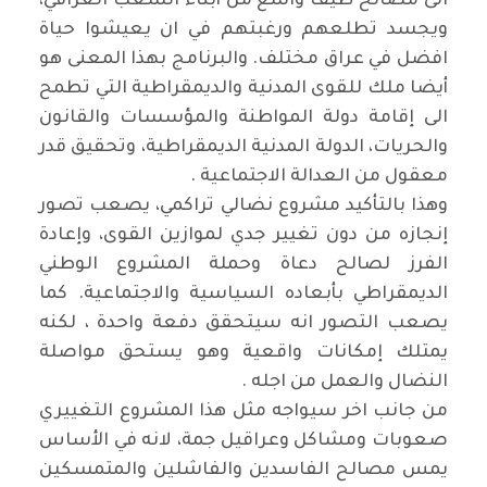
الى مصالح طيف واسع من أبناء الشعب العراقي،
ويجسد تطلعهم ورغبتهم في ان يعيشوا حياة
افضل في عراق مختلف. والبرنامج بهذا المعنى هو
أيضا ملك للقوى المدنية والديمقراطية التي تطمح
الى إقامة دولة المواطنة والمؤسسات والقانون
والحريات، الدولة المدنية الديمقراطية، وتحقيق قدر
معقول من العدالة الاجتماعية .
وهذا بالتأكيد مشروع نضالي تراكمي، يصعب تصور
إنجازه من دون تغيير جدي لموازين القوى، وإعادة
الفرز لصالح دعاة وحملة المشروع الوطني
الديمقراطي بأبعاده السياسية والاجتماعية. كما
يصعب التصور انه سيتحقق دفعة واحدة ، لكنه
يمتلك إمكانات واقعية وهو يستحق مواصلة
النضال والعمل من اجله .
من جانب اخر سيواجه مثل هذا المشروع التغييري
صعوبات ومشاكل وعراقيل جمة، لانه في الأساس
يمس مصالح الفاسدين والفاشلين والمتمسكين