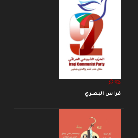
فراس البصري