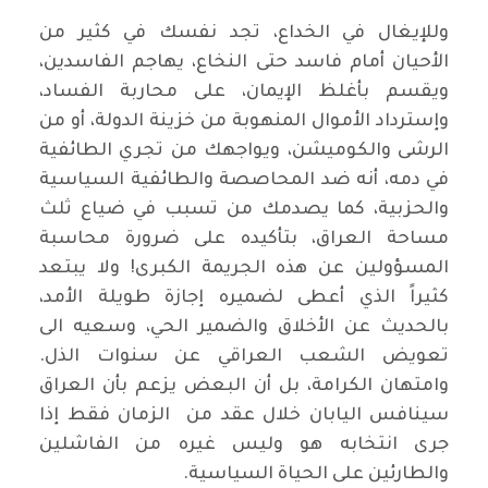
وللإيغال في الخداع، تجد نفسك في كثير من
الأحيان أمام فاسد حتى النخاع، يهاجم الفاسدين،
ويقسم بأغلظ الإيمان، على محاربة الفساد،
وإسترداد الأموال المنهوبة من خزينة الدولة، أو من
الرشى والكوميشن، ويواجهك من تجري الطائفية
في دمه، أنه ضد المحاصصة والطائفية السياسية
والحزبية، كما يصدمك من تسبب في ضياع ثلث
مساحة العراق، بتأكيده على ضرورة محاسبة
المسؤولين عن هذه الجريمة الكبرى! ولا يبتعد
كثيراً الذي أعطى لضميره إجازة طويلة الأمد،
بالحديث عن الأخلاق والضمير الحي، وسعيه الى
تعويض الشعب العراقي عن سنوات الذل.
وامتهان الكرامة، بل أن البعض يزعم بأن العراق
سينافس اليابان خلال عقد من الزمان فقط إذا
جرى انتخابه هو وليس غيره من الفاشلين
والطارئين على الحياة السياسية.