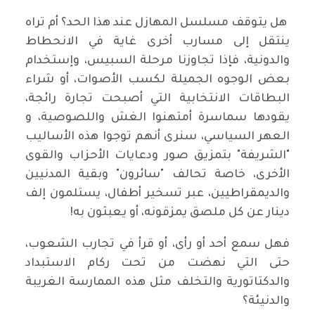
هل يتوقف مسلسل المهازل عند هذا الحد؟ أم تراه
ينتقل إلى مسارب أخرى غاية في الانحطاط
والدونية، فإذا تجاوزنا مرحلة السبيس، وإستخدام
بعض الوجوه الجميلة لكسب الأصوات، أو شراء
البطاقات الانتخابية التي أصبحت تجارة رائجة،
يقودها سماسرة أمتهنوا الغش واللصوصية، و
العهر السياسي، سنرى أنهم توجوا هذه الأساليب
"الشريفة" بتمزيق صور ودعايات الأحزاب والقوى
الأخرى، خاصة تحالف "سائرون" وبقية المدنيين
والديمقراطيين، عبر تسخير أطفال، يستلمون إلف
دينار عن كل ملصق يمزقونه، أو يعبثون به!
فهل سمع أحد أو رأى، أو قرأ في تجارب الشعوب،
حتى التي نهضت من تحت ركام الاستبداد
والدكتاتورية والتخلف مثل هذه الممارسة الغريبة
والدنيئة؟