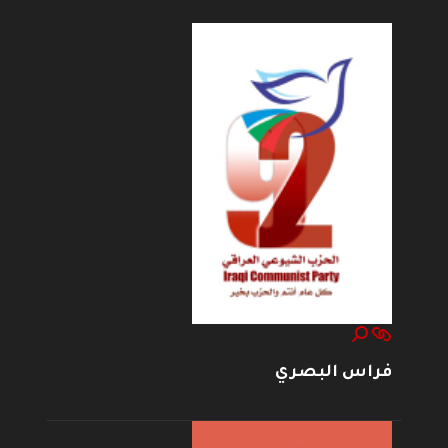
فراس البصري