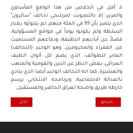
لا أمل في الخلاص من هذا الواقع المأساوي
والمرير، إلا بالتصويت لمرشحي تحالف "سائرون"
الذي يتميز بأن 99 في المئة منهم، لم يتلوثوا بغبار
السلطة ولم يكونوا يوماً في مواقع المسؤولية،
فضلاً عن أياديهم النظيفة، ودفاعهم المستميت
عن الفقراء والمحرومين، وهو الوحيد (التحالف)
العابر للطوائف، الذي يضم كل ألوان الطيف
العراقي، بغض النظر عن الدين والقومية والمذهب
والعشيرة. كما انه التحالف الوحيد أيضا الذي ينادي
بالعدالة الاجتماعية، وبرنامجه الانتخابي يرسم
خارطة طريق واضحة لعراق الحاضر والمستقبل.
المقال السابق: نقطة ضوء... فساد مبكر!
المقال التالي: تغر
السابق
التالي