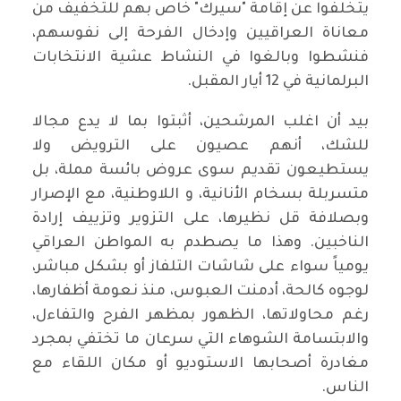
يتخلفوا عن إقامة "سيرك" خاص بهم للتخفيف من
معاناة العراقيين وإدخال الفرحة إلى نفوسهم،
فنشطوا وبالغوا في النشاط عشية الانتخابات
البرلمانية في 12 أيار المقبل.
بيد أن اغلب المرشحين، أثبتوا بما لا يدع مجالا
للشك، أنهم عصيون على الترويض ولا
يستطيعون تقديم سوى عروض بائسة مملة، بل
متسربلة بسخام الأنانية، و اللاوطنية، مع الإصرار
وبصلافة قل نظيرها، على التزوير وتزييف إرادة
الناخبين. وهذا ما يصطدم به المواطن العراقي
يومياً سواء على شاشات التلفاز أو بشكل مباشر،
لوجوه كالحة، أدمنت العبوس، منذ نعومة أظفارها،
رغم محاولاتها، الظهور بمظهر الفرح والتفاءل،
والابتسامة الشوهاء التي سرعان ما تختفي بمجرد
مغادرة أصحابها الاستوديو أو مكان اللقاء مع
الناس.