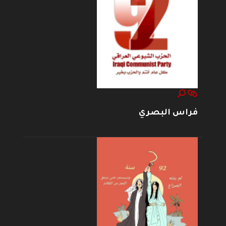
فراس البصري