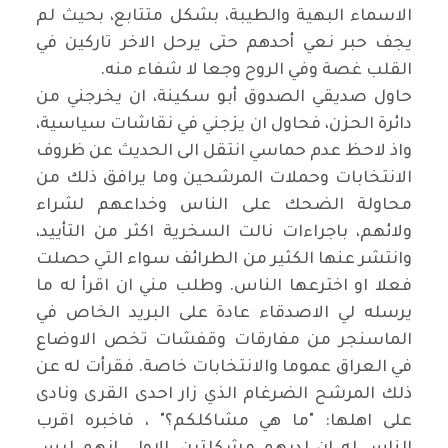
الاسماء البهية والطيبة، بشكل متتابع، بحيث لم
يجف حبر نعي أحدهم حتى يرحل الاخر تاركين في
القلب غصة وفي الروح وجعا لا شفاء منه.
حاول صديقي الصدوق أبو سكينة، ان يخرجني من
دائرة الحزن، فحاول ان يزجني في نقاشات سياسية،
واذ لاحظ عدم حماسي انتقل الى الحديث عن ظروف
الانتخابات وحملات المرشحين وما يرافق ذلك من
محاولة الضحك على الناس وخداعهم لشراء
ولائهم، باجراءات نالت السخرية اكثر من التأييد،
وانتشر عنها الكثير من الطرائف سواء التي حصلت
فعلا او اخترعها الناس. وطلب مني ان اقرأ له ما
يرسله لي الاصدقاء عادة على البريد الخاص في
الماسنجر من مفارقات وقفشات تخص الاوضاع
في العراق عموما والانتخابات خاصة. فقرأت له عن
ذلك المرشح الضرغام الذي زار احدى القرى ونادى
على اهلها: "ما هي مشاكلكم؟" ، فاخبره اقرب