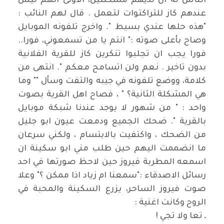
الناس له ان لديهم مشكلتين، الاولى انهم ليس
عندهم كاز للتراكتوات لتعمل . قال لهم النائب :
"هذه حلها عندي بسيط ". واخرج تلفونه الموبايل
وصاح بأعلى صوته :" انتم يا من تسمعوني، فورا..
فورا يجب ان تجلبوا تنكرين كاز للقرية الفلانية
بدون تاخير . نعم ولن اتسامح معكم ". انتهى من
كلامة، ووضع تلفونه في جيبه والتفت وسأل "" وما
هي المشكلة الثانية؟ " ، فصاح اهل القرية بصوت
واحد : " من شهور لا يوجد عندنا شبكة موبايل
بالقرية ". ضحك الجميع ودمعت عيون ابو جليل
من الضحك ، واكتفيت بالابتسام ، ولكني سرعان
ما انضممت اليهم حين طلب مني ابو سكينة ان
اسمعه المطربة فيروز حين لاحظ صورتها في احد
رسائل الاصدقاء :"سمعنا ام زياد اذا ممكن ؟" وعلا
صوت فيروز الساحر، يزرع السكينة والمحبة في
الروح وكانت اغنية :
ـ تعا ولا تجي !