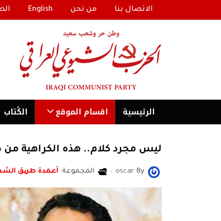
الاتصال بنا
من نحن
English
الط
الرئیسية
اقسام الموقع
الكُتاب
ليس مجرد كلام.. هذه الكراهية من ص
By
oscar
المجموعة:
آعمدة طریق الش