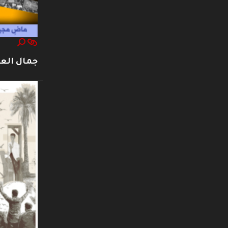
جمال العت