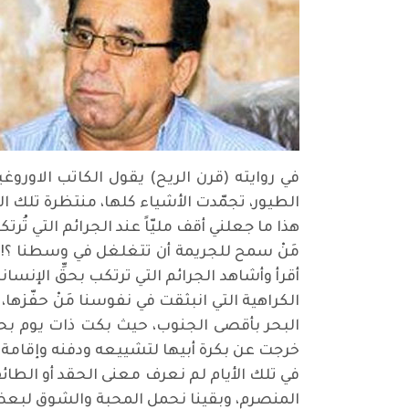
في روايته (قرن الريح) يقول الكاتب الاوروغ
الطيور، تجمّدت الأشياء كلها، منتظرة تلك ال
هذا ما جعلني أقف مليّاً عند الجرائم التي تُرت
مَنْ سمح للجريمة أن تتغلغل في وسطنا ؟!، ب
أقرأ وأشاهد الجرائم التي ترتكب بحقِّ الإنسا
الكراهية التي انبثقت في نفوسنا مَنْ حفّزها
البحر بأقصى الجنوب، حيث بكت ذات يوم بحر
خرجت عن بكرة أبيها لتشييعه ودفنه وإقامة 
في تلك الأيام لم نعرف معنى الحقد أو الطائف
المنصرم، وبقينا نحمل المحبة والشوق لبعض