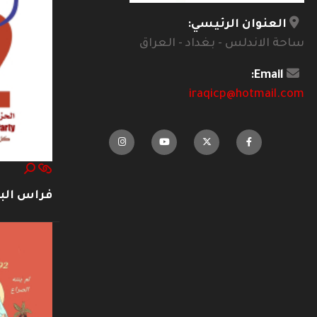
العنوان الرئيسي:
ساحة الاندلس - بغداد - العراق
Email:
iraqicp@hotmail.com
فراس ال