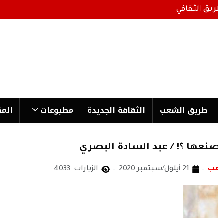
ريق الثقافي
طریق الشعب
الثقافة الجدیدة
مطبوعات
المك
نعها ؟! / عبد السادة البصري
عب
21 أيلول/سبتمبر 2020
الزيارات: 4033