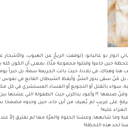
ياني ادوار دو غاليانو: (توقفت الريحُ عن الهبوب، والأشجا
لحظة حين جاءوا وقتلوا مجموعة منّا)، بمعنى أن الكون كله ي
كب هنا وهناك، في بلادنا، حيث باتت الجريمة سمةً، بل خبراً يوم
ل مَنْ سقى بذور الشرِّ، وأيقظ الشيطان القابع في نفوس الب
نية، سواء بالقتل أو التجويع أو الفساد المستشري في كل مكان،
، ومَنْ صنعها ؟! وأعود بذاكرتي حيث الطفولة التي عشتها بي
قةٍ على غريبٍ لم يُعرف من أين جاء، حين وجدوه مضمخا بدم
العزاء عليه
!
ية وما شابهها، وعشنا الحلوة والمرّة معا لم نفترق إلاّ عن
نا لحد هذه اللحظة
!