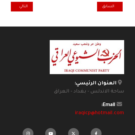
المقال السابق: نقطة ضوء... ملفات مجمدة!
المقال التالي: اض
السابق
التالي
العنوان الرئيسي:
ساحة الاندلس - بغداد - العراق
Email:
iraqicp@hotmail.com