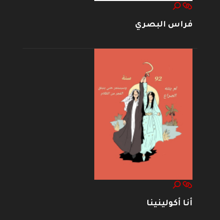
فراس البصري
أنا أكولينينا