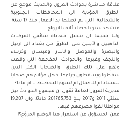
علاقة مباشرة بحوادث المرور. والحديث موجع عن
الطرق المؤدية الى المحافظات الجنوبية
والشمالية، التي لم تصلها يد الاعمار منذ 17 سنة،
فتشهد سنويا حصاد آلاف الارواح.
ولنا جميعا ان نتخيل معاناة سائقي المركبات
الذاهبين والآيبين على الطرق من بغداد الى اربيل
والبصرة والموصل والانبار وميسان وكربلاء
والنجف وغيرها، والحوادث المفجعة التي وقعت
وتقع على تلك الطرق، والضحايا الكثر الذين
سقطوا ويسقطون جراءها. فهل هؤلاء هم ضحايا
للفساد ام للاهمال ام لسوء التخطيط .. ام ماذا؟
مديرية المرور العامة تقول ان مجموع الحوادث بين
سنتي 2011 و2017 بلغ 201765,753 حادثا، وان 19,207
مواطنا لقوا مصرعهم فيها.
فمن المسؤول عن استمرار هذا الوضع المروّع؟!