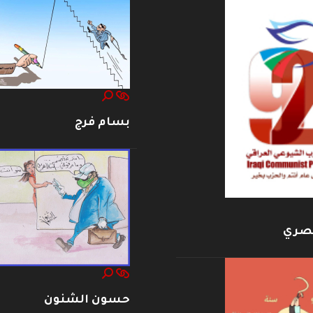
بسام فرج
بصري
حسون الشنون