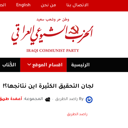
الاتصال بنا
من نحن
English
الط
الرئیسية
اقسام الموقع
الكُتاب
لجان التحقيق الكثيرة اين نتائجها؟!
By
راصد الطريق
المجموعة:
آعمدة طری
راصد الطريق