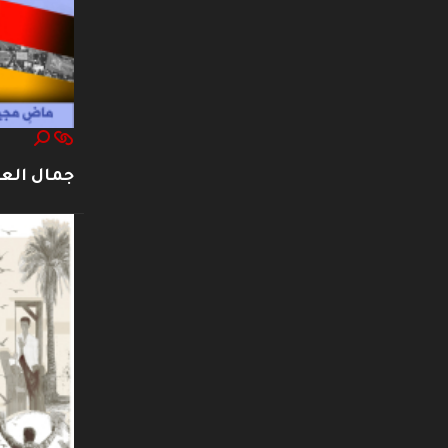
جمال العت