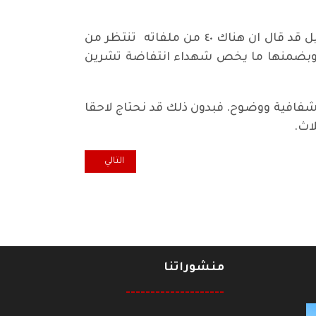
في هذه الأيام شكلت لجنة جديدة (عسكرية – مدنية ) لمكافحة الفساد، الذي كان رئيس الوزراء المستقيل قد قال ان هناك ٤٠ من ملفاته تنتظر من
ا؟ وبضمنها ما يخص شهداء انتفاضة تشرين
 شفافية ووضوح. فبدون ذلك قد نحتاج لاحقا
اث.
المقال التالي: كل خميس... يوم و
التالي
منشوراتنا
--------------------