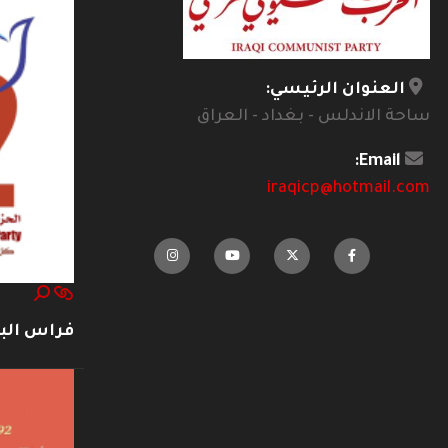
العنوان الرئيسي:
ساحة الاندلس - بغداد - العراق
Email:
iraqicp@hotmail.com
فراس ال