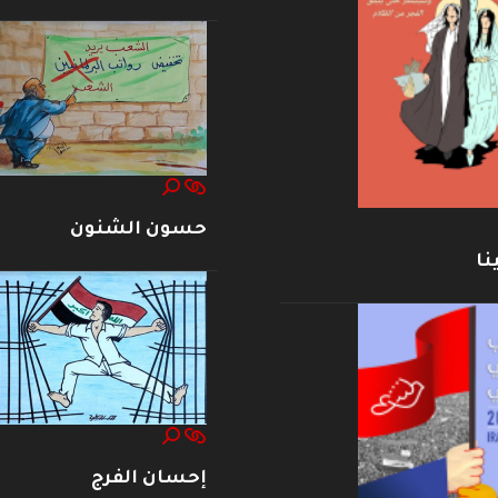
حسون الشنون
نا
إحسان الفرج