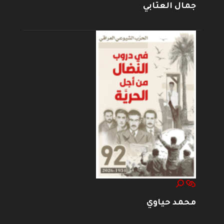
جمال العتابي
محمد حياوي