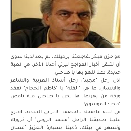
هو حزن مبكر لفاجعتنا برحيلك. لم يعد لدينا سوى
أن نتلقى أخبار الفواجع ليرثي أحدنا الآخر. هي لعبة
جديدة، دعنا نلهو بها يا صاحبي
.
اذن رحل "مجيد"، رحل أستاذ العربية والشاعر
والانسان. ها هي "القلة" يا
"
كاظم الحجاج" تفقد
ورقة من زهرتها. ها نحن يا صاحبي قلة ناقص
"مجيد الموسوي
!
في ليلة عاصفة بالقصف الايراني الشديد، اقترح
علينا صديقنا الراحل "محمد الرومي" أن نزورك
ونسهر في بيتك، ذهبنا بسيارة العزيز "غسان