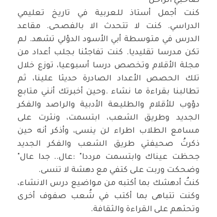
صاحبي الراحل
كنت أجمل أستاذ للعربية في تاريخ تعليمي
الدراسي. كنت لا تتحدث الا بالفصحى. مقاعد
الدرس في متوسطة أبي الأسود الدؤلي تشهد. لم
تكن مدرسا تقليديا. كنت تفاجئنا بجلب أعداد من
مجلة الأقلام وتخصص درسا أسبوعيا، توزع خلال
تلك الحصص الأعداد الصادرة حديثا علينا، ثم
تطالبنا بقراءة ما نشاء
.
وحين أخبرتك أنني متابع
دؤوب للأقلام والطليعة الأدبية والراصد والفكر
الجديد وطريق الشعب، ابتسمت، ونثرت على
مسامع الطلاب اطراء لن ينسى، وأذكر أنه حين
ذكرتُ صحيفتي طريق الشعب والفكر الجديد
جحظت عيناك وابتسمت مرددا
: "
عال.. جدا عال"
وضحكت وربت على كتفي مع دهشة لا تنسى
.
كنتُ أدهشك بما أكتبه من مواضيع درس الانشاء،
وكنت تتباهى بما أكتب في شُعب صفوف أخرى
وتحثهم على القراءة والثقافة
.