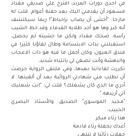
في احدى دورات المربد، اقترح علي صديقي مقداد
مسعود أن يقدمني اليك بعد حفنة أعوام. قلت له
مازحا: "أخشى أن يصاب بإحباط"! ربما سيكتشف
أنه كبر وها هو أحد طلابه القدماء وقد خط الشيب
رأسه. ضحك مقداد ولكن ما خشيته لم يحصل.
استقبلتني بذات الابتسامة وطال لقاؤنا كثيرا في
فندق العيون، وكان أجمل ما فيه هو ذات الاعجاب
والدهشة وأنت تصغي لي بانتباه شديد
.
تكررت لقاءاتنا بعدها، وفي ملتقى الرواية حرصتَ
أن تطلب مني شهادتي الروائية بعد أن ألقيتها. لا
أدري ما الذي كان يشغلك؟ قلت لي: "انت شعليك
آني أريدهه
".
"
مجيد الموسوي" الصديق والأستاذ البصري
الحبيب
.
هذا رثاء مبكر
أعدك بحفلة رثاء قادمة
حفلات رثائنا لا تنتهي
.