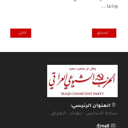
وداعا
....
المقال السابق: همسة.. العالم وين .. والعراق وين؟
المقال التالي: نق
السابق
التالي
العنوان الرئيسي:
ساحة الاندلس - بغداد - العراق
Email: