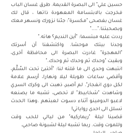
حسين علي" الى البصرة القديمة. طرق غسان الباب
فخرجت بالابتسامة المعهودة ذاتها ، قال لك
غسان بفصحى "مكسرة": جئنا نزورك ونسهر معك
وبصحبتنا
"....".
رددت عليه مبتسما: "أين النديم؟ هاته
".
وجدنا بيتك موحشا. واكتشفنا أن أسرتك
"المهجرة" غادرت البصرة الى محافظة أخرى،
وبقيت "وحدك ثم وحدك ثم وحدك
".
انتبهت وحدي الى ما قلته لنا: "أختبئ تحت السُلَّم،
وأقضي ساعات طويلة ليلا ونهارا، أرسم علامة
لكل دوي انفجار". لم أصبر، ذهبت الى وكرك السري
وشاهدت "شخابيط" لا تحصى، تشبه ما يصنعه
لاعبو الدومينو أثناء دسوت لعبتهم
.
وهذا الحدث
تسلل الى احدى رواياتي
!
قضينا ليلة "ريماركيه" من ليالي للحب وقت
وللموت وقت. ربما تشبه ليلة لشبونة صاحبي
.