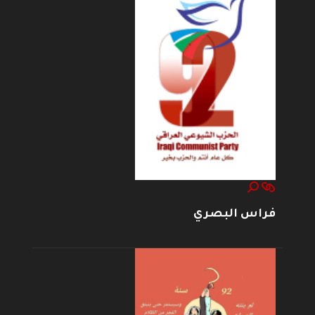
فراس البصري