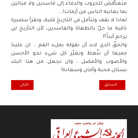
متعطّش للحروب والدماء إلى فاسدين ولا مبالين
بما يعانيه الناس من أزمات
...!
لماذا لا نقف ونتأمل في التاريخ قليلا، ونقرأ ببصيرة
ثاقبة ما حلّ بالطغاة والفاسدين، لأن التأريخ لن
يرحم أبداً؟
!
والحقّ الذي لابد أن نقوله بملء الفم .. ان علينا
جميعا أن نتّعظ ونغيّر كل شيء نحو الأحسن
والأصوب والأفضل ، وان نجعل من هذا البلد
بستان محبة وأمان وسعادة
!
المقال السابق: كل ثلاثاء.. الخارجون على القانون
المقال التالي: لالإ
السابق
التالي