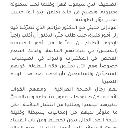
الضعيف الذي سيموت قهرا وظلما تحت سطوته
وجبروته، ونصبح في حارة (كلمن ايدو الو) حسب
تعبير غوّار الطوشة
!
أعود إلى حديثي مع الدكتور مزاحم الذي تطرّقنا فيه
إلى أمور كثيرة، حيث طلب منّي الدكتور أن أكتب راجياً
الإخوة الأطباء أن يقلّلوا من أجور الكشفية
(الفحص) في عياداتهم الخاصة، وكذلك اسعار
الفحص في المختبرات والدواء في الصيدليات،
خصوصاً وهم الآن يمثّلون قمّة البطولة، كونهم
المتصدّين والمدافعين بأرواحهم ضد هذا الوباء
اللعين
!
نعم رجال الصحة العراقية ، ومعهم القوات
الأمنية بكلّ صنوفها ، يقفون بشجاعة وبسالة قلَّ
نظيرهما ليصدوا ويقللوا من انتشار الجائحة ، بكل
ما متوفّر لديهم من إمكانيات بسيطة وقليلة
نتيجة الهدر المالي بدون تخطيط ومن باب الفساد