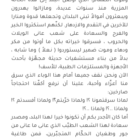
وموت الضمائر، الذي أوصل البلد إلى هذه الحالة
المزرية منذ سنوات عديدة، ومازالوا يهدرون
ويبعثرون أموالاً تبني البلدان وتجعلها قدوة ومنارا
للآخرين في التقدم والازدهار. لكنّهم استكثروا الخير
والفرح والسعادة على شعب عانى الويلات
والحروب ، فسرقوا خيراته بكل ما أوتوا من مكر
ودهاء وموت ضمير ليستوردوا ( نعلاً ) وما شابه ،
بدلاً من بناء مستشفيات حديثة مجهّزة بأحدث
الأجهزة والمستلزمات الطبية، للأسف
!
الآن ونحن نقف جميعا أمام هذا الوباء الذي سرق
منا أعزّاء وأحبة، علينا أن نرفع أكفّنا احتجاجاً
صارخين
:
لماذا سرقتمونا ؟! ولماذا خرّبتم؟ّ! ولماذا أفسدتم ؟!
ولماذا ..؟! ولماذا ..؟
!
أما كان الأجدر بكم أن تكونوا خيرا لهذا البلد، ومصدر
سعادة لهذا الشعب الطيّب الذي عانى ما عانى من
جور وطغيان الحكّام المتجبّرين، فمن طاغية