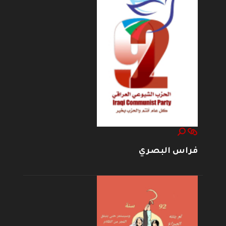
فراس البصري