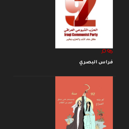
فراس البصري