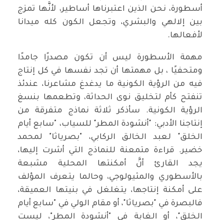
أسطورة، نحن الذين اعتبرناها أساطير، لأنَّها تمزج
بين إلالهي والبشري، وتجعل الكون كله ميدانا
لأفعالها.
مهمة الأسطورة ليس أن تكون مصدرًا جامدًا
ومتحفيًا ، بل مهمتها أن تجد نفسها في كل إنتاج
فيه من الرؤية الكونية ما يدغدغ مشاعرنا، عندئذ
تنفتح كأم لتخليق نوى الحداثة، وتطعمها بنسغ
الرؤية الكونية. سأذكر ثلاثة نماذج متفرقة من
إنتاجنا الأدبي: "أنشودة المطر" للسياب، "سابع أيام
الخلق" لعبد الخالق الركابي، "بصرياثا" لمحمد
خضير. قراءة متمعنة للنماذج التي أشرت إليها،
يجد القارئ أنَّ أمكنتها المحلية مشبعة
بالأسطوري والمثيولوجي، وحالما يتعرف المؤلف
على أمكنة إنتاجها، يتغلغل في بنيتها العميقة،
فالبصرة في "بصرياثا"، أو مقام الولي في "سابع أيام
الخلق"، أو الغابة في "أنشودة المطر"، ليست