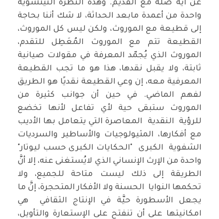
عن اية صلة مع القديم. وهذه النظرة النيتشوية
واحدة من أعمدة مابعد الحداثة، لا شك أننا بحاجة
إلى قطيعة مع الموروث، ولكن ليس كل الموروث،
القطيعة تتم مع الموروث المُعَطِل للتقدم،
الموروث الذي يُجمّد المعرفة في مقولات صيانية
ثابتة، ولا يقبل نقدها، هذا هو ما تجب القطيعة
المعرفية معه، إن وعي القطيعة نقديًا هو الطريق
لفهم الماضي. في حين أن جوانب كثيرة من
الموروث ستبقى حية لأي تفاعل لأنها تخضع
للرؤية النقدية المعاصرة التي يتعامل بها الأديب
مع أفكارها، المثيولوجيات والأساطير والسرديات
الشفوية الكبرى "الحكايات الكبرى حسب ليوتار"
واحدة من الإرث الإنساني الذي لايُستغنى عنه، إلا أنَّ
الطريقة إلى ذلك ليست متاحة للجميع، ولا
تحكمها النوايا الحسنة ولا الأفكار المتحجرة، إنَّ ما
يجعل الأسطورة حيَّة في الإنتاج الثقافي هي
امكانيتها على أن تنفتح على الإستعارة والتأويل،