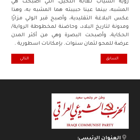
رؤية السياب لغابة النخيل، التي أصبحت هي
المشبه، بينما عينا حبيبته هما المشبه به، وهذا
عكس البلاغة التقليدية، وأصبح قبر الولي مزارًا
ومدونة لتاريخ البلاد، وحاضنة لمخطوطة الرواية/
الحكاية، وأصبحت البصرة وهي من أكثر المدن
عرضة للمحو لثمان سنوات. بإمكانات اسطورية .
المقال السابق: همسة... إن قال فعل
المقال التالي: نق
السابق
التالي
العنوان الرئيسي: