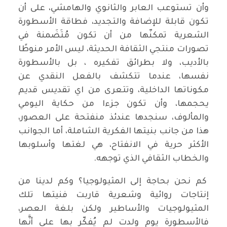
وأن تستوعب العابر والثانوي والهامشي، على أن
تكون قابلة للإضافة والتجديد، فطاقة الأسطورة
الشعرية تمكنّها من أن تكون مُتَضَمنة في
تصورات منتجي الثقافة الحديثة، ليس الأمر منوطًا
بالأديب، ولا بطرائق تفكيره ، بل بالأسطورة
نفسها، عندما تتكشف بالفعل النقدي عن
مكوناتها الداخلية، وتتعرى من اي تقديس قديم
يحجمها، وأن تكون جزءا من حكاية اليومي
والمألوف، سنجدها عندئذ منفتحة على العصور،
هذا من جانب بنيتها الفكرية الشاملة، أما الجوانب
الأكثر حرية في الانفتاح، هي لغتها وأسلوبها
والخطاب الثقافي الذي توجهه.
كم نحن بحاجة إلى المثيولوجيا؟ وكم لدينا من
إنتاجات روائية وشعرية قاربت فنيتها تلك
المثيولوجيات والأساطير ولكن بلغة العصر،
فالأسطورة يوم ولدت لم يُفكّر بها على أنَّها