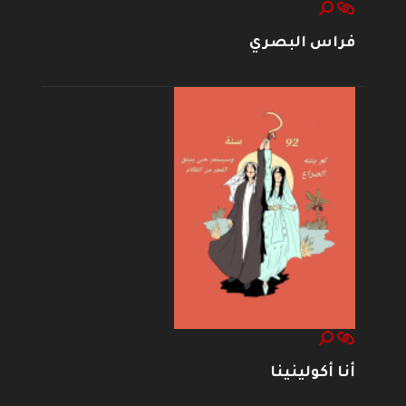
فراس البصري
أنا أكولينينا