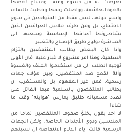
تعرضت له من قسوة وعنف ومساع لفضها
بالقوة الغاشمة، وواصلت زخمها وحظيت بالتفاف
واسع حولها، ليس فقط من المتواجدين في سوح
الاحتجاج، بل ومن طرف ملايين العراقيين الذين
يشاطرونها أهدافها الإساسية وسعيها الى
المباشرة بولوج طريق الإصلاح والتغيير
.
واذا كان البعض يطالب المنتفضين بالتزام
السلمية، وهذا امر مشروع لا غبار عليه، فان الأولى
توجيه الطلب الى من استخدموا العنف والقسوة
وآلة القمع ضد المنتفضين، وبين هؤلاء جهات
رسمية. فمن غير المفهوم بل والمستغرب ان
يطالب المنتفضون بالسلمية فيما القاتل على
تعدد مسمياته طليق يمارس "هوايته" وقت ما
شاء
!
لا احد يقول بخلوّ صفوف المنتفضين تماما من
المندسين وذوي الأجندات الخاصة. ولكن الجهات
الرسمية قالت ايام اندلاع الانتفاضة ان نسبتهم