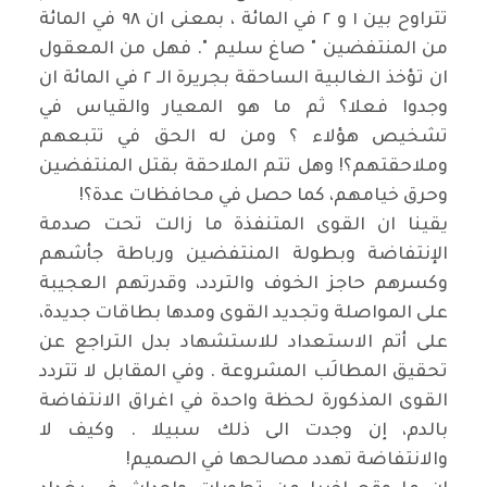
تتراوح بين ١ و ٢ في المائة ، بمعنى ان ٩٨ في المائة
من المنتفضين " صاغ سليم ". فهل من المعقول
ان تؤخذ الغالبية الساحقة بجريرة الـ ٢ في المائة ان
وجدوا فعلا؟ ثم ما هو المعيار والقياس في
تشخيص هؤلاء ؟ ومن له الحق في تتبعهم
وملاحقتهم؟! وهل تتم الملاحقة بقتل المنتفضين
وحرق خيامهم، كما حصل في محافظات عدة؟
!
يقينا ان القوى المتنفذة ما زالت تحت صدمة
الإنتفاضة وبطولة المنتفضين ورباطة جأشهم
وكسرهم حاجز الخوف والتردد، وقدرتهم العجيبة
على المواصلة وتجديد القوى ومدها بطاقات جديدة،
على أتم الاستعداد للاستشهاد بدل التراجع عن
تحقيق المطالَب المشروعة . وفي المقابل لا تتردد
القوى المذكورة لحظة واحدة في اغراق الانتفاضة
بالدم، إن وجدت الى ذلك سبيلا . وكيف لا
والانتفاضة تهدد مصالحها في الصميم
!