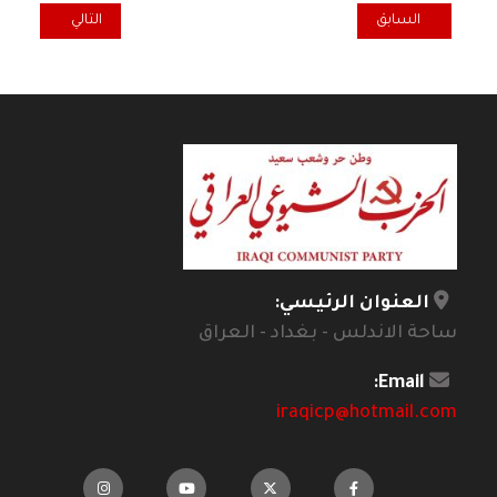
المقال السابق: اكول.. صناعتنا الوطنية فخر بلادنا
المقال التالي: كل
السابق
التالي
العنوان الرئيسي:
ساحة الاندلس - بغداد - العراق
Email:
iraqicp@hotmail.com