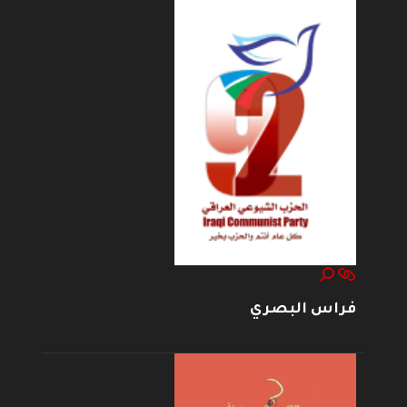
فراس البصري