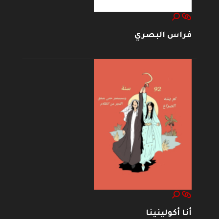
فراس البصري
أنا أكولينينا