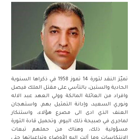
تميّز النقد لثورة 14 تموز 1958 في ذكراها السنوية
الحادية والستين، بالتآسي على مقتل الملك فيصل
وافراد من العائلة المالكة وولي العهد عبد الاله
ونوري السعيد، وإدانة التمثيل بهم. واستهجان
العنف الذي ادى الى مصرع هؤلاء، واستنكار
لماجرى في صبيحة ذلك اليوم. وتحميل قادة الثورة
مسؤولية ذلك، وهناك من حملهم تبعات
الانتكاسات وما آلت اليه الأوضاع وتداعياتها حتى