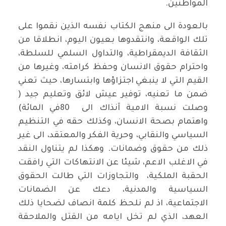
المواطنين.
بالعودة الى منهج الكتاب نفسه الذين نقموا على
تلك الواقعة، وانتقدوها بعيون اليوم، انطلاقا من
الثقافة الديمقراطية، والتداول السلمي للسلطة،
واحترام حقوق الانسان وحفظ كرامته، وغيرها من
القيم التي لا ينبغي اجتزاؤها وابتسارها، حيث تعني
ضمن ما تعنيه، توفير عيش لائق وتعليم جيد (
وصلت نسبة الامية آنذاك الى 80في المائة)
واهتمام بصحة الانسان، وكذلك حقه في التنظيم
السياسي والنقابي، وحرية الفكر والمعتقد، الى غير
ذلك من حقوق وضمانات. وهكذا لم يتناول النقد
في الاغلب الاعم، شيئا عن الانتهاكات التي رافقت
الحقبة الملكية، والتجاوزات التي طالت الحقوق
السياسية والمدنية، دعك عن الضمانات
الاجتماعية، اذ لم نلحظ كلمة انصاف لضحايا ذلك
العهد، الذي لم تخل ايامه من القتل والملاحقة