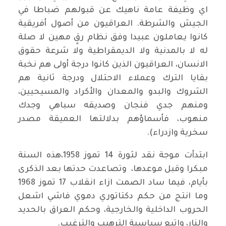
اي وظيفة عامة ناهيك عن قبولهم ضباطا في
الجيش والشرطة. العراقيون من أصول أفريقية
كانوا يعاملون عبيدا وفق نظام رقٍ مهين لا صلة
له لا بالمدنية ولا الديمقراطية ولا شرعة حقوق
الانسان، العراقيون الذين كانوا درجة أولى هم نخبة
بقايا الترك وعملاء الاحتلال ودرجة ثانية هم
الشروك والبدو والمعدان والأكراد والمسيحيين،
ومنهم جدي فنجان وصديقه سباهي وجدك
منهوب، فأسماؤهم بدلالتها العميقة مصدر
سخرية وازدراء).
ابتدأت موجة نقد لثورة 14 تموز 1958،هذه السنة
مبكرا وقبل موعدها، وتصاعدت حدتها بعد الذكرى
بأيام، فيما ساد الصمت ازاء انقلاب 17 تموز 1968
وما انتج من حكم دكتاتوري دموي فاشي اشعل
الحروب الداخلية والخارجية، وحكم العراق بالحديد
والنار، واتبع سياسية الترهيب والترغيب.