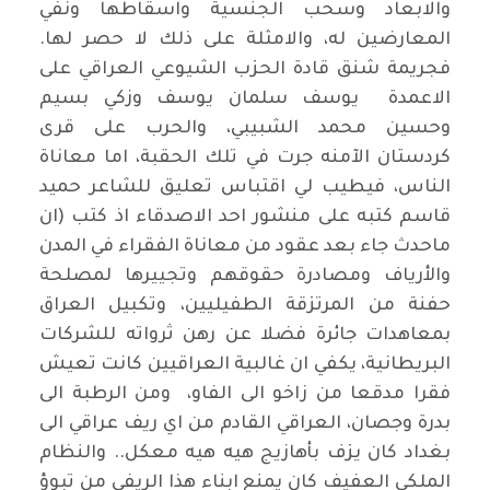
والابعاد وسحب الجنسية واسقاطها ونفي
المعارضين له، والامثلة على ذلك لا حصر لها.
فجريمة شنق قادة الحزب الشيوعي العراقي على
الاعمدة يوسف سلمان يوسف وزكي بسيم
وحسين محمد الشبيبي، والحرب على قرى
كردستان الآمنه جرت في تلك الحقبة، اما معاناة
الناس، فيطيب لي اقتباس تعليق للشاعر حميد
قاسم كتبه على منشور احد الاصدقاء اذ كتب (ان
ماحدث جاء بعد عقود من معاناة الفقراء في المدن
والأرياف ومصادرة حقوقهم وتجييرها لمصلحة
حفنة من المرتزقة الطفيليين، وتكبيل العراق
بمعاهدات جائرة فضلا عن رهن ثرواته للشركات
البريطانية، يكفي ان غالبية العراقيين كانت تعيش
فقرا مدقعا من زاخو الى الفاو، ومن الرطبة الى
بدرة وجصان، العراقي القادم من اي ريف عراقي الى
بغداد كان يزف بأهازيج هيه هيه معكل.. والنظام
الملكي العفيف كان يمنع ابناء هذا الريفي من تبوؤ