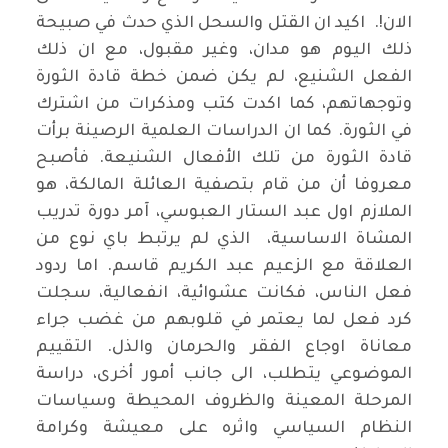
الان!. اكيد ان القتل والسحل الذي حدث في صبيحة
ذلك اليوم هو مدان، وغير مقبول، مع ان ذلك
الفعل الشنيع، لم يكن ضمن خطة قادة الثورة
وتوجهاتهم، كما اكدت كتب ومذكرات من اشترك
في الثورة. كما ان الدراسات العلمية الرصينة برأت
قادة الثورة من تلك الأفعال الشنيعة. فأصبح
معروفا أن من قام بتصفية العائلة المالكة، هو
الملازم اول عبد الستار العبوسي، آمر دورة تدريب
المشاة الاساسية، الذي لم يرتبط باي نوع من
العلاقة مع الزعيم عبد الكريم قاسم. اما ردود
فعل الناس، فكانت عشوائية، انفعالية، سجلت
كرد فعل لما يعتمر في قلوبهم من غضب جراء
معاناة اوجاع الفقر والحرمان والذل. التقييم
الموضوعي يتطلب، الى جانب أمور أخرى، دراسة
المرحلة المعينة والظروف المحيطة وسياسات
النظام السياسي واثره على معيشة وكرامة