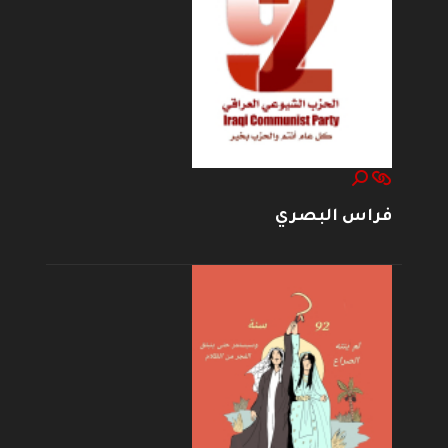
فراس البصري