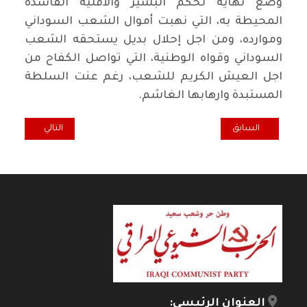
وضع نهاية لحكم البشير والأقلية الفاسدة
المحيطة به، التي نهبت أموال الشعب السوداني
وموارده، ومن اجل إحلال بديل يستحقه الشعب
السوداني وقواه الوطنية، التي تواصل الكفاح من
اجل العيش الكريم للشعب، رغم عنت السلطة
المستبدة وارهابها الغاشم.
المقال السابق: وقفة اقتصادية.. عندما تصبح الصناعة التحويلية شيئا م
المقال التالي: ه
السابق
التالي
العنوان الرئيسي: