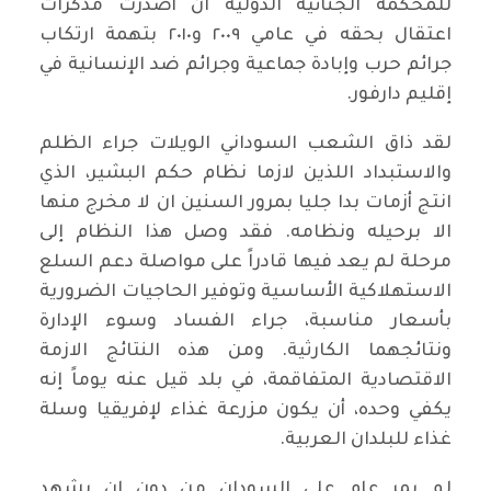
للمحكمة الجنائية الدولية ان أصدرت مذكرات
اعتقال بحقه في عامي ٢٠٠٩ و٢٠١٠ بتهمة ارتكاب
جرائم حرب وإبادة جماعية وجرائم ضد الإنسانية في
إقليم دارفور.
لقد ذاق الشعب السوداني الويلات جراء الظلم
والاستبداد اللذين لازما نظام حكم البشير، الذي
انتج أزمات بدا جليا بمرور السنين ان لا مخرج منها
الا برحيله ونظامه. فقد وصل هذا النظام إلى
مرحلة لم يعد فيها قادراً على مواصلة دعم السلع
الاستهلاكية الأساسية وتوفير الحاجيات الضرورية
بأسعار مناسبة، جراء الفساد وسوء الإدارة
ونتائجهما الكارثية. ومن هذه النتائج الازمة
الاقتصادية المتفاقمة، في بلد قيل عنه يوماً إنه
يكفي وحده، أن يكون مزرعة غذاء لإفريقيا وسلة
غذاء للبلدان العربية.
لم يمر عام على السودان من دون ان يشهد