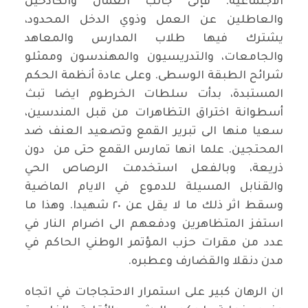
الاجتماعية. فإلى جانب العمال والكادحين
والعاطلين عن العمل وذوي الدخل المحدود،
يشترك فيها طلاب المدارس والمعاهد
والجامعات، والتدريسيون والمهندسون وممثلو
شرائح الطبقة الوسطى. وعلى عادة أنظمة الحكم
المستبدة، بدأت سلطات الخرطوم ايضا تبث
أسطوانة اختراق التظاهرات من قبل المندسين،
سعيا منها الى تبرير القمع وتصعيد العنف ضد
المحتجين. علما انها تمارس القمع حتى من دون
ذريعة، وبالفعل استخدمت الرصاص الحي
والقنابل المسيلة للدموع في الايام الماضية
وسقط اثر ذلك ما لا يقل عن ٢٠ شهيدا. وهذا ما
استفز المتظاهرين ودفعهم الى اضرام النار في
عدد من مقرات حزب المؤتمر الوطني الحاكم في
مدن دنقلا والقضارف وعطبره.
ان الرهان كبير على استمرار الاحتجاجات في اتجاه