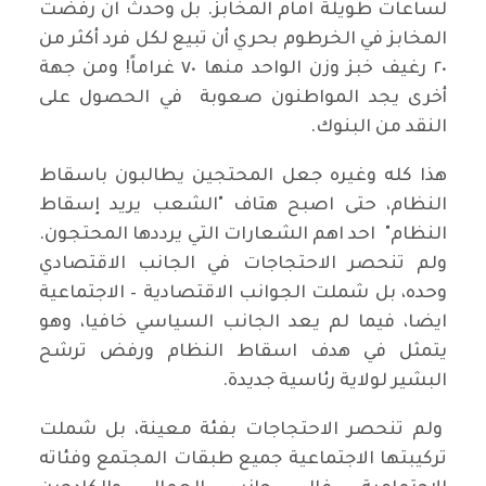
لساعات طويلة امام المخابز. بل وحدث ان رفضت
المخابز في الخرطوم بحري أن تبيع لكل فرد أكثر من
٢٠ رغيف خبز وزن الواحد منها ٧٠ غراماً! ومن جهة
أخرى يجد المواطنون صعوبة في الحصول على
النقد من البنوك.
هذا كله وغيره جعل المحتجين يطالبون باسقاط
النظام، حتى اصبح هتاف "الشعب يريد إسقاط
النظام" احد اهم الشعارات التي يرددها المحتجون.
ولم تنحصر الاحتجاجات في الجانب الاقتصادي
وحده، بل شملت الجوانب الاقتصادية – الاجتماعية
ايضا، فيما لم يعد الجانب السياسي خافيا، وهو
يتمثل في هدف اسقاط النظام ورفض ترشح
البشير لولاية رئاسية جديدة.
ولم تنحصر الاحتجاجات بفئة معينة، بل شملت
تركيبتها الاجتماعية جميع طبقات المجتمع وفئاته