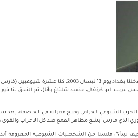
سقط تمثال الدكتاتور في ساحة الفردوس، ودخلنا بغداد يوم
حمن غريب، ابو كرنفال، عضيد شلتاغ وأنا)، ثم التحق بنا فور
ات الحزب الشيوعي العراقي وفتح مقراته في العاصمة، بعد 
وري الذي مارس أبشع مظاهر القمع ضد كل الاحزاب والقوى
يف نبدأ؟"، فلسنا من الشخصيات الشيوعية المعروفة آنذا