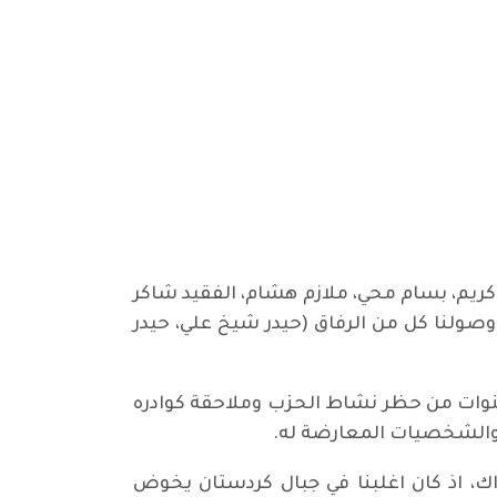
 13 نيسان 2003. كنا عشرة شيوعيين (فارس كريم، بسام محي، ملازم هشام، الفقيد شاكر
 وصولنا كل من الرفاق (حيدر شيخ علي، حيدر
سنوات من حظر نشاط الحزب وملاحقة كوادره
 والشخصيات المعارضة له.
ك، اذ كان اغلبنا في جبال كردستان يخوض