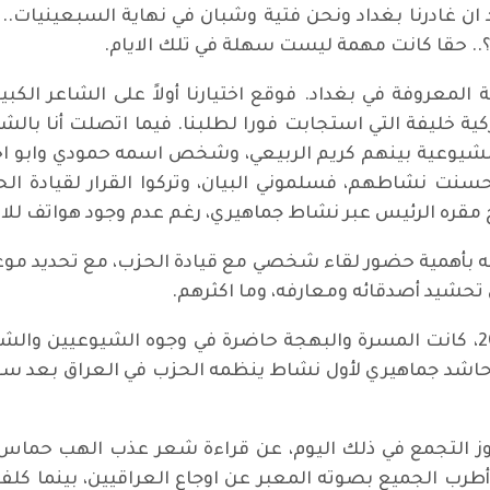
د ان غادرنا بغداد ونحن فتية وشبان في نهاية السبعينيات.
.. حقا كانت مهمة ليست سهلة في تلك الايام.
معروفة في بغداد. فوقع اختيارنا أولاً على الشاعر الكبير
ية خليفة التي استجابت فورا لطلبنا. فيما اتصلت أنا بالشاع
وعية بينهم كريم الربيعي، وشخص اسمه حمودي وابو اخلاص
سنت نشاطهم، فسلموني البيان، وتركوا القرار لقيادة ال
 مقره الرئيس عبر نشاط جماهيري، رغم عدم وجود هواتف للات
ه بأهمية حضور لقاء شخصي مع قيادة الحزب، مع تحديد موعد
تحشيد أصدقائه ومعارفه، وما اكثرهم.
وفي صباح اليوم الموافق 20 من نيسان 2003، كانت المسرة والبهجة حاضرة في وجو
اشد جماهيري لأول نشاط ينظمه الحزب في العراق بعد سقوط
موز التجمع في ذلك اليوم، عن قراءة شعر عذب الهب حماس
رب الجميع بصوته المعبر عن اوجاع العراقيين، بينما كلفنا 