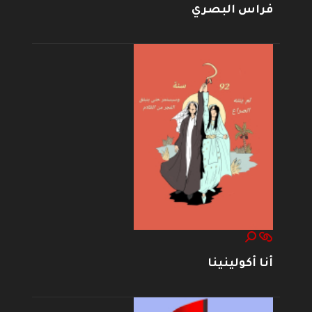
فراس البصري
أنا أكولينينا