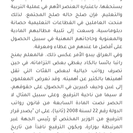
يستحقها، باعتباره العنصر الأهم في عملية التربية
والتعليم. فإن صلح حاله صلح المجتمع. لذلك
منحت العاملين في القطاعات التعليمية حصانة
دبلوماسية، وسعت إلى تلبية مطالبهم المادية
والمعنوية وحاجاتهم المهنية في سبيل الحصول
على أفضل ما عندهم من عطاء ومعرفة
.
وفي العراق يبدو الأمر عكس ذلك. فالمعلم يمنح
راتبا بائسا بالكاد يغطي بعض التزاماته، في حين
تصرف رواتب خيالية لبعض الفئات التي تقل
أهميتها بالكثير عن أهميته. وقد تعرض المعلمون
إلى غبن وحيف كبيرين في الحصول على حقوقهم،
لا سيما من ناحية الترفيع. وعلى سبيل المثال لا
الحصر نصت المادة السابعة من قانون رواتب
الدولة رقم 22 لسنة 2008 (ثانيا)، على ان "يصدر قرار
الترفيع من الوزير المختص أو رئيس الجهة غير
المرتبطة بوزارة، ويكون الترفيع نافذاَ من تاريخ