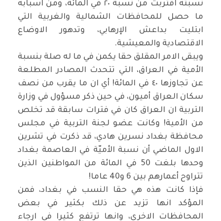
نسبته اقتربت من نسبة ٢٠ في المائة، ومن اسبابه
ما حصل للمحافظات الشمالية والغربية التي
ابتليت بداعش الإرهابي، وتدهور الاوضاع
الاقتصادية والمعيشية
.
ويبقى الامر المقلق حقا يكمن في ما له صلة بنسبة
الأمية في العراق، التي تتحدث المصادر المطلعة
عن تجاوزها ٤٠ في المائة! أي ان ما يقرب من نصف
سكان العراق أميون، في حين ذكر مسؤول في وزارة
التربية ان العراق كان في فترات سابقة قد تخلص
من الأمية! وكانت عضو لجنة التربية في مجلس
محافظة بغداد نسرين هادي، قد ذكرت في تشرين
الاول الماضي أن نسبة الأميّة في العاصمة بغداد
وحدها بلغت 50 في المائة من المواطنين الذين
تتراوح أعمارهم بين 6 و40 عاما
!
فإذا كانت هذه هي حقا النسب في بغداد، فمن
المؤكد انها تزيد عن ذلك بكثير في بعض
المحافظات الاخرى، وانها ترتفع كثيرا في ارجاء