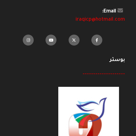
Email:
iraqicp@hotmail.com
بوستر
--------------------