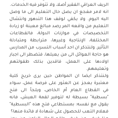
الريف العراقي الفقير أصلا، ولا تتوفر فيه الخدمات
.
انه لامر مفجع ان يصل حال التعليم الى ما وصل
اليه اليوم. ولا يكفي لوقف هذا التدهور وانتشال
التعليم من واقعه المر رصد مبالغ معينة او زيادة
التخصيصات في موازنات الدولة، فالقطاعات
المختلفة، الإنتاجية وغيرها، مترابطة ومتبادلة
التأثير. ولنتذكر ان احد أسباب التسرب من المدارس
هو حاجة العوائل الى من يعيلها، فتضطر الى اجبار
اولادها على العمل، فاقدين بذلك طفولتهم
وتعليمهم
.
ولنتذكر ايضا ان المواطن حين يرى خريج كلية
معتبرة يعجز عن العثور على فرصة عمل، سواء
في القطاع العام أم الخاص، ويلجأ الى فتح
"بسطية" بسيطة له لتوفير لقمة العيش، فانه
يقول مع نفسه: بمستطاعي فتح هذه "البسطية"
فعلام التعب للحصول على شهادة لا فائدة منها؟