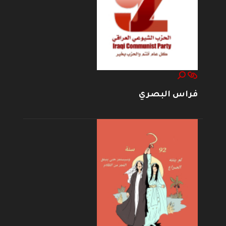
فراس البصري