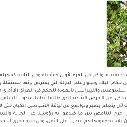
يد نفسه، ولكن في المرة الأولى كمأساة وفي الثانية كمهزلة
ن حكام البلاد وبجوار علم الدولة التي يفترض بإنها مستقلة
شيوعيين والليبراليين بالعودة للحكم في العراق (لا أدري 
لكي، عن الحرص الشديد الذي طالما أبداه المندوب السامي ال
لأن يتعلم بصبر وتواضع من لياقة الشياطين الكبار، حتى لا 
ي حرج التناقض بين ما صّدعوا به رؤوسنا عن الحرية والد
لاد يحكمونها هم، نظرياً على الأقل، وفي فترة يجري التحض