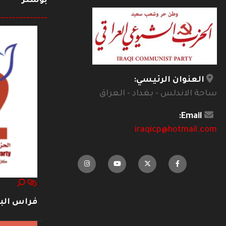
بوستر
--------------
العنوان الرئيسي:
ساحة الاندلس - بغداد - العراق
Email:
iraqicp@hotmail.com
فراس ال