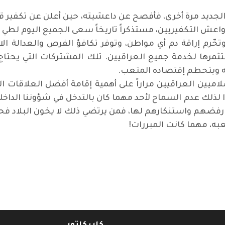
الجديد مرة أخرى، فأفصح عن داعشيته، حين أعلن عن تكفير ق
دواعش التكفيريين، مستذكراً تاريخاً سعى الجميع اليوم لطي 
تحّرم إراقة دم أي مواطن، وتوفر تكافؤ الفرص والعدالة ال
ثمرها لخدمة جميع العراقيين. تلك المشتركات التي يحتا
ه ويتحطم إقتصاده المتعب
.
لاميين العراقيين مراراً على أهمية إقامة أفضل العلاقات 
لذلك عدم السماح لأحد مهما كان بالتدخل في شؤوننا الداخل
رفضهم واستنكارهم لها، فمن يرتضي ذلك لا يخون البلاد فحس
به، مهما كانت المبررات
!
السعودية