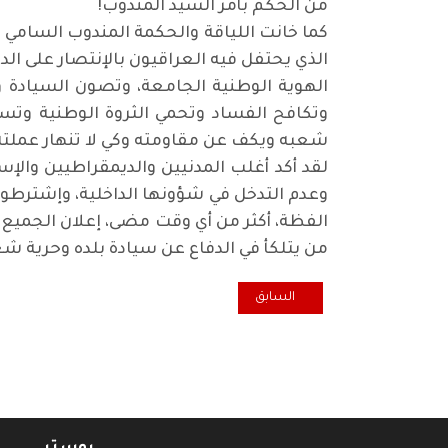
من الحكم بأمر السيد المندوب
!
كما خانت اللياقة والحكمة المندوب السامي 
الذي يحتفل فيه العراقيون بالإنتصار على ال
الهوية الوطنية الجامعة، وتصون السيادة و
وتكافح الفساد وتحمي الثروة الوطنية وتست
شعبه ويكف عن مقاومته وكي لا تنهار عملت
لقد أكد أغلب المدنيين والديمقراطيين والإس
وعدم التدخل في شؤونها الداخلية، وإشترطوا 
الفظة، أكثر من أي وقت مضى، إعلان الجميع 
من يتلكأ في الدفاع عن سيادة بلده وحرية شع
المقال السابق: كل ثلاثاء.. مكافحة الفساد على الطريقة 
السابق