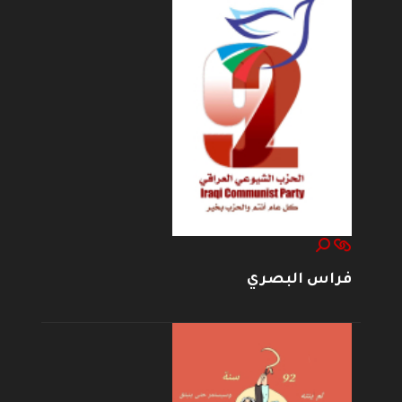
فراس البصري