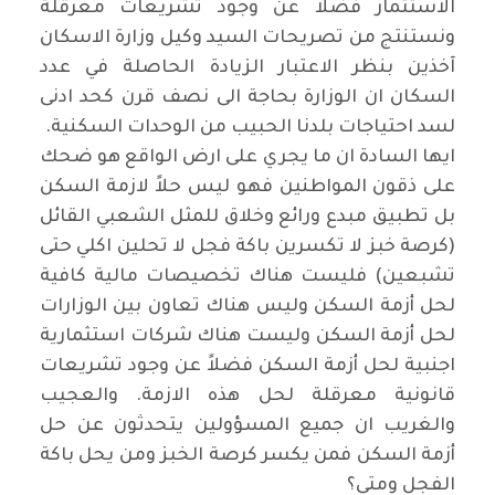
الاستثمار فضلاً عن وجود تشريعات معرقلة
ونستنتج من تصريحات السيد وكيل وزارة الاسكان
آخذين بنظر الاعتبار الزيادة الحاصلة في عدد
السكان ان الوزارة بحاجة الى نصف قرن كحد ادنى
لسد احتياجات بلدنا الحبيب من الوحدات السكنية.
ايها السادة ان ما يجري على ارض الواقع هو ضحك
على ذقون المواطنين فهو ليس حلاً لازمة السكن
بل تطبيق مبدع ورائع وخلاق للمثل الشعبي القائل
(كرصة خبز لا تكسرين باكة فجل لا تحلين اكلي حتى
تشبعين) فليست هناك تخصيصات مالية كافية
لحل أزمة السكن وليس هناك تعاون بين الوزارات
لحل أزمة السكن وليست هناك شركات استثمارية
اجنبية لحل أزمة السكن فضلاً عن وجود تشريعات
قانونية معرقلة لحل هذه الازمة. والعجيب
والغريب ان جميع المسؤولين يتحدثون عن حل
أزمة السكن فمن يكسر كرصة الخبز ومن يحل باكة
الفجل ومتى؟