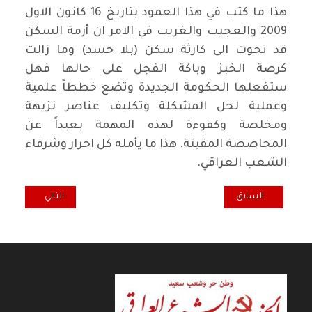
هذا ما كتب في هذا العمود بتاريخ 16 كانون الاول
2009 والعجيب والغريب في الامر ان أزمة السكن
قد تحوت الى كارثة سكن (بلا حسد) وما زالت
كرصة الخبز وباكة الفجل على حالها فهل
ستفعلها الحكومة الجديدة وتضع خططاً علمية
وعملية لحل المشكلة وتكليف عناصر نزيهة
ومخلصة وكفوءة لهذه المهمة بعيداً عن
المحاصصة المقيتة. هذا ما يأمله كل احرار وشرفاء
الشعب العراقي.
المقال السابق: حكايات إبي زاهد..شلون أوصفك
المقال التالي: اضا
السابق
التالي