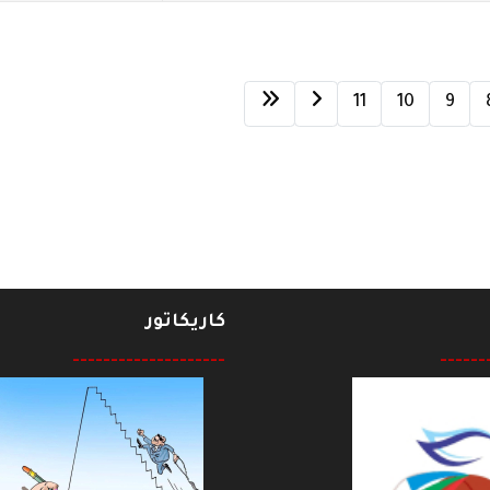
11
10
9
كاريكاتور
--------------------
------