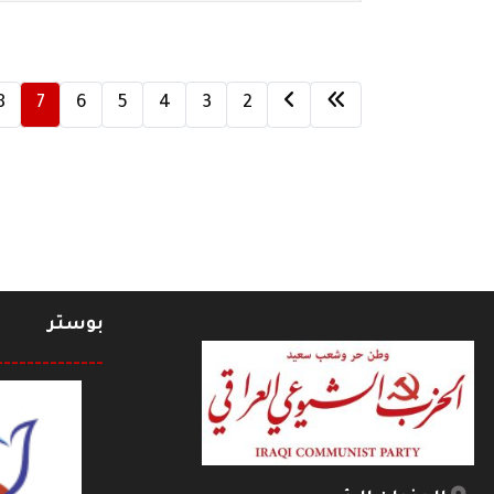
8
7
6
5
4
3
2
بوستر
--------------