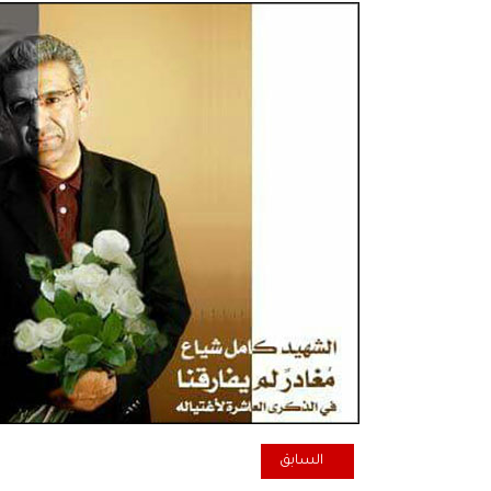
المقال السابق: خيمة طريق الشعب في مهرجان اللومانتيه 018
السابق