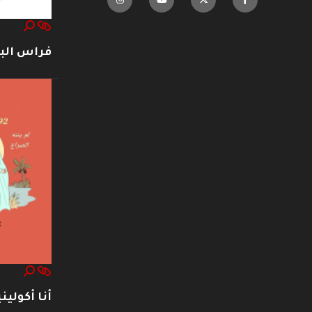
فراس ال
أنا أكوليني