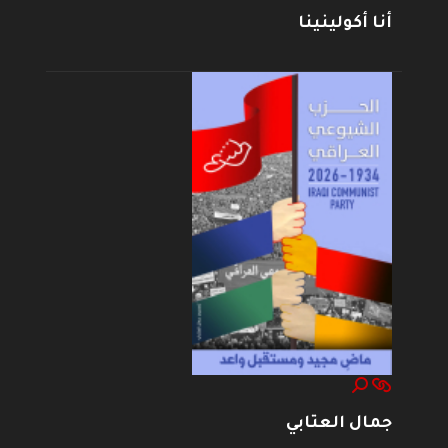
أنا أكولينينا
جمال العتابي