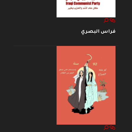
فراس البصري