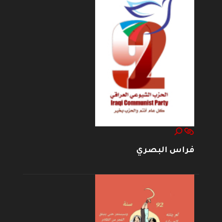
فراس البصري