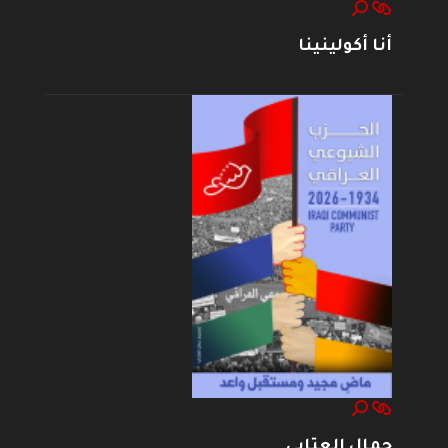
أنا أكولينينا
جمال العتابي