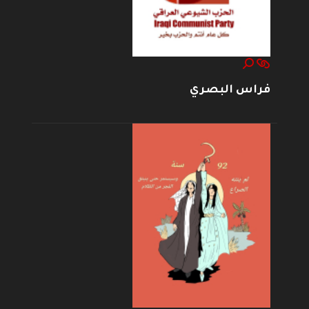
فراس البصري