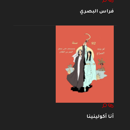
فراس البصري
أنا أكولينينا