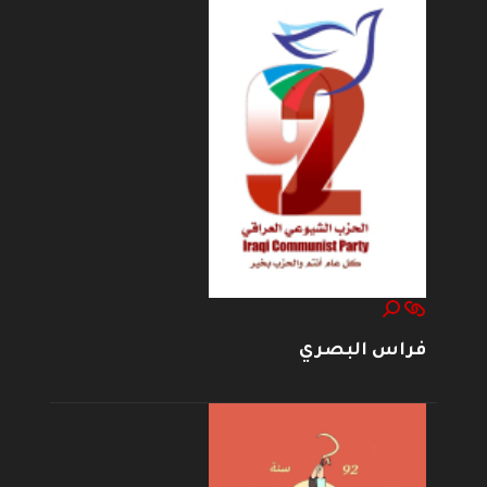
فراس البصري