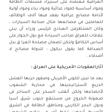
العراقية معتمدة على أستيراد مشتقات الطاقة
ومواد أساسية كمواد غذائية ومواد بناء ومواد أولية
لأدامة مصانع عراقية يفقد فيها آلاف الوظائف
للعاملين في مصانعها مثال صناعة السيارات ،
وكان المنتظرمن العبادي كرئيس وزراء أن يبني
علاقات للعراق صاحب السيادة مع دول الجوار على
أساس التكافؤ ولتكن لضمان مصلحة العرا ق بدل
الصداقة كما يقول ديكول : للدولة مصالح لا
أصدقاء .
آثارالعقوبات الأمريكية على العراق :
بعد ما تبين لللوبي الأمريكي وصقور حربها الفشل
الذريع لأستراتيجيتها في محاربة الشعوب
لأخضاعها ولكن أنقلب السحر على الساحر في
صعوبة الخروج من مستنقع جنوب شرق آسيا
ودول البحر الكاريبي ومناطق الطاقة في الشرق