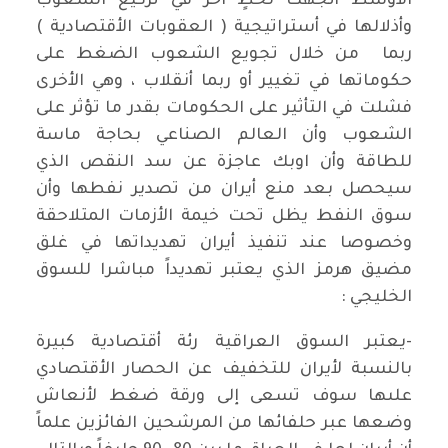
الأوسط أتجهت لخطٍ آخر في تركيع الشعوب
وأذلالها في أستراتيجية ( العقوبات الأقتصادية )
ربما من خلال تجويع الشعوب الضغط على
حكوماتها في تغيير أو ربما أنقلاب ، وهي الأخرى
فشلت في التأثير على الحكومات بقدر ما تؤثر على
الشعوب وأن العالم الصناعي بحاجة ماسة
للطاقة وأن اوبك عاجزة عن سد النقص الذي
سيحصل بعد منع أيران من تصدير نفطها وأن
سوق النفط يظل تحت خيمة الأزمات المتلاحقة
وخصوصا عند تنفيذ أيران تهديداتها في غلق
مضيق هرمز الذي يعتبر تهديداً مباشرا للسوق
الخليجي :
-يعتبر السوق العراقية رئة أقتصادية كبيرة
بالنسبة لأيران للتخفيف عن الحصار الأقتصادي
علىها سوف تسعى إلى ورقة ضغط لأنعاش
وضعها عبر حلفائها من المرشحين الفائزين علماً