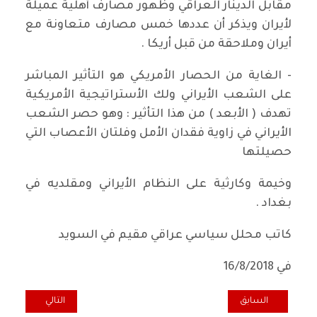
مقابل الدينار العراقي وظهور مصارف أهلية عميلة
لأيران ويذكر أن عددها خمس مصارف متعاونة مع
أيران وملاحقة من قبل أريكا .
- الغاية من الحصار الأمريكي هو التأثير المباشر
على الشعب الأيراني ولك الأستراتيجية الأمريكية
تهدف ( الأبعد ) من هذا التأثير : وهو حصر الشعب
الأيراني في زاوية فقدان الأمل وفلتان الأعصاب التي
حصيلتها
وخيمة وكارثية على النظام الأيراني ومقلديه في
بغداد .
كاتب محلل سياسي عراقي مقيم في السويد
في 16/8/2018
المقال السابق: الفوضى الخلاقة (هدية ملغومة) من الادارة الامريكية
المقال التالي: أو
السابق
التالي