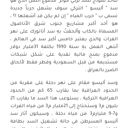
لنأخذ نموذج لسد تركي مؤثر" مدفوع الثمن الذي هو
سد " أليسو " التركي سوف يشعل حرباً جديدة
تسمى ب " حرب المياه " إن لم يكن قد أشعلها !؟ ،
هو أحد أكبر مشاريع جنوب شرق الأناضول
المسماة بالكاب وألحقتْ بهِ سد أتاتورك على نهر
الفرات والذي يعتبر خامس أكبر سد في العالم ،
أنتهى العمل بهِ سنة 1990 بكلفة 31مليار دولار
مدفوع بمنح مالية نقدية على شكل شيكات
مستديمة من قبل السعودية وقطر فقط لألحاق
الضرر بالعراق .
وسد أليسو مقام على نهر دجلة على مقربة من
الحدود العراقية بما يقارب 65 كم من الحدود
العراقية التركية ، يستوعب هذا السد ما يقارب 21
بليون م3 وستحتاج إلى 21مليار م3 من مياه الفرات
و7-9 مليارم3 من مياه دجلة ، وسيكون أثار سد
أليسو المسرطن في حالة تشغيل السد بطافة