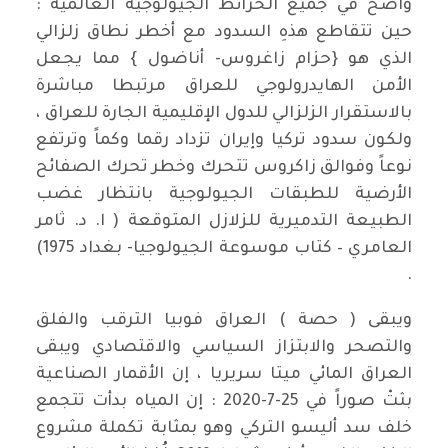
واضح في جميع الخرائط الجيولوجية العالمية :
حين تتقاطع هذهِ السدود مع أخطر نطاق زلزالي
الذي هو {حزام زاغروس- أناضول } مما يجعل
الأمن الهايدرولوجي للعراق مرتبطا مباشرة
بالاستقرار الزلزالي للدول الإقليمية الجارة للعراق ،
ولكون سدود تركيا وإيران تزداد رقما وكماً وترتفع
نوعاً وفوالق زاكروس تتحرك وخطر تحرك الصفائح
الأرضية للطبقات الجيولوجية بانتظار غضب
الطبيعة التدميرية للزلازل المتوقعة ( ا. د. ثامر
العامري – كتاب موسوعة الجيولوجيا- بغداد 1975)
.
ويبقى ( حصة ) العراق فوبيا الترقب والفلق
والتصحر والابتزاز السياسي والاقتصادي ويبقى
العراق المائي ميتا سريريا ، إن الأقمار الصناعية
بثتْ صوراً في 25-7-2020 : إن المياه بدأت تتجمع
خلف سد أليسو التركي وهو بمثابة تكملة مشروع