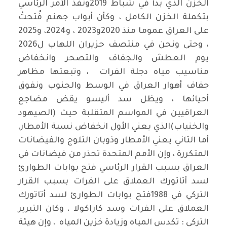
الخزن الذي بدأ في شباط 2019ونُفذ الأمر الرئاسي
بتكملة الخزن الكامل ، وكأن أبواب جهنم فُتحتْ
على العراق عموما منذ 2020و2023 ، و2024، و2025
، وحتى ونحن في منتصف حزيران اللهاب ل2026
يوم العطش والجفاف والتصحر وانخفاض
مناسيب مياه دجلة الفرات ، وتبعتها مظاهر
جفاف أهوار العراق في الوسط والجنوب ونفوق
أحيائها ، ويظل سد أليسو يقض مضاجع
العراقيين في المواسم المتقلبة حيث (الصيهود
والخنياب)الذي يعني الأول انخفاض نسبة الأمطار،
أما الثاني يعني الأمطار وذوبان الثلوج والفيضانات
المتكررة ، وإن الأمم المتحدة تحذر من فيضانات في
العراق بسبب القرار الرئاسي فتح بوابات الطوارئ
لسد أتاتورك العملاق على الفرات بسبب القرار
التركي في 1988فتح بوابات الطوارئ لسد أتاتورك
العملاق على الفرات وسد كاراكولا ، وكان التبرير
التركي : تكدس المياه وزيادة خزين المياه ، وإن هيئة