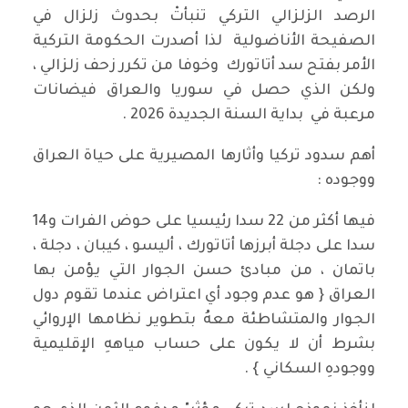
الرصد الزلزالي التركي تنبأتْ بحدوث زلزال في
الصفيحة الأناضولية لذا أصدرت الحكومة التركية
الأمر بفتح سد أتاتورك وخوفا من تكرر زحف زلزالي ،
ولكن الذي حصل في سوريا والعراق فيضانات
مرعبة في بداية السنة الجديدة 2026 .
أهم سدود تركيا وأثارها المصيرية على حياة العراق
ووجوده :
فيها أكثر من 22 سدا رئيسيا على حوض الفرات و14
سدا على دجلة أبرزها أتاتورك ، أليسو ، كيبان ، دجلة ،
باتمان ، من مبادئ حسن الجوار التي يؤمن بها
العراق { هو عدم وجود أي اعتراض عندما تقوم دول
الجوار والمتشاطئة معهُ بتطوير نظامها الإروائي
بشرط أن لا يكون على حساب مياههِ الإقليمية
ووجودهِ السكاني } .