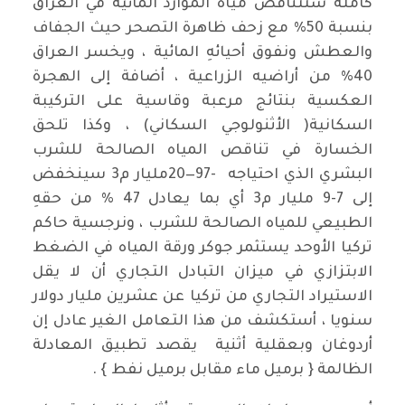
كاملة ستتناقص مياه الموارد المائية في العراق
بنسبة 50% مع زحف ظاهرة التصحر حيث الجفاف
والعطش ونفوق أحيائهِ المائية ، ويخسر العراق
40% من أراضيه الزراعية ، أضافة إلى الهجرة
العكسية بنتائج مرعبة وقاسية على التركيبة
السكانية( الأثنولوجي السكاني) ، وكذا تلحق
الخسارة في تناقص المياه الصالحة للشرب
البشري الذي احتياجه -97—20مليار م3 سينخفض
إلى 7-9 مليار م3 أي بما يعادل 47 % من حقهِ
الطبيعي للمياه الصالحة للشرب ، ونرجسية حاكم
تركيا الأوحد يستثمر جوكر ورقة المياه في الضغط
الابتزازي في ميزان التبادل التجاري أن لا يقل
الاستيراد التجاري من تركيا عن عشرين مليار دولار
سنويا ، أستكشف من هذا التعامل الغير عادل إن
أردوغان وبعقلية أثنية يقصد تطبيق المعادلة
الظالمة { برميل ماء مقابل برميل نفط } .