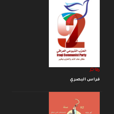
فراس البصري