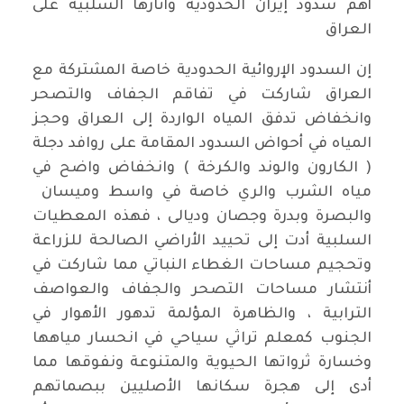
أهم سدود إيران الحدودية وأثارها السلبية على
العراق
إن السدود الإروائية الحدودية خاصة المشتركة مع
العراق شاركت في تفاقم الجفاف والتصحر
وانخفاض تدفق المياه الواردة إلى العراق وحجز
المياه في أحواض السدود المقامة على روافد دجلة
( الكارون والوند والكرخة ) وانخفاض واضح في
مياه الشرب والري خاصة في واسط وميسان
والبصرة وبدرة وجصان وديالى ، فهذه المعطيات
السلبية أدت إلى تحييد الأراضي الصالحة للزراعة
وتحجيم مساحات الغطاء النباتي مما شاركت في
أنتشار مساحات التصحر والجفاف والعواصف
الترابية ، والظاهرة المؤلمة تدهور الأهوار في
الجنوب كمعلم تراثي سياحي في انحسار مياهها
وخسارة ثرواتها الحيوية والمتنوعة ونفوقها مما
أدى إلى هجرة سكانها الأصليين ببصماتهم