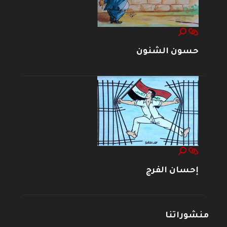
حسون الشنون
إحسان الفرج
منشوراتنا