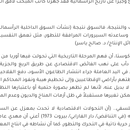
وجيزاً عن تاريخ الرأسمالية فقد جهزنا كاتب المبحث لأفق الت
 والنتيجة، فالسوق نتيجة (نشأت السوق الداخلية الرأسما
 وساعدته السيرورات المرافقة للتطور، مثل تعمق التقسي
الإنتاج/ د. صالح ياسر)
كوستا، أن فهم المرحلة التاريخية التي تحولت فيها أوربا من
دأب على نهب الفائض الاقتصادي عن طريق الريع والجزية 
 اليد العاملة جراء انتشار الطاعون الأسود، دفع الفلاح
بطتهم بأراضي الإقطاعيين وإلى تحطيم هيبة ونفوذ المحاكم ا
ً لا بديل عنه، لأنها لم تظهر بصورة حتمية أو باعتبارها 
مكن تغيرها مستقبلاً في ظل أزمات المناخ والديون وعدم الم
لسفي.. (أن التحولات الاقتصادية لا تحدث بمعزل عن ال
اقترضته من المفكر الشهيد مهدي في كتابه (في
ية ذاتية في التحرك والتطور، كما أن نشاطه في انتاج المع