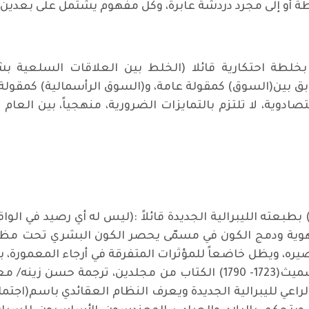
يطة أو إلى مجرد دردشة عابرة، وكل مفهوم يشتمل على بعدين 
لطة احتكارية قائلا (الخلط بين العلاقات السلعية بش
ابق بين(السوق) كمقولة عامة، و(السوق الرأسمالية) كمقولة
ادوية، لا تلتزم بالتمايزات الضرورية، منهجياً، بين العا
عته الليبرالية الجديدة قائلاً :(ليس له أي رصيد في الوا
لهوية ودمج الكون في مسمّى يحصر الكون البشري تحت مظ
صيره، ويظل خاضعاً للمؤثرات المتفرقة في أرجاء المعمورة، ب
راعي لليبرالية الجديدة ويعرف النظام العقائدي باسم(اجتم