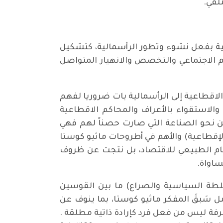
لقي.
لية بفعل نشوء وتطور الرأسمالية، كتشكيل
م الاجتماعي والتخصص والانهيار المتواصل
 الاقطاعية إلى الرأسمالية بات ضروريا لفهم
والاستقواء بالأعراف والمحاكم الاقطاعية
ين نحو الصناعة التي صارت حصناً لهم فهي
لإقطاعية) والأهم في أطروحات ماثيو كوستا
النظام الطبيعي للاقتصاد، بل نتجت عن ظروف
ساواة.
سلطة السياسية والصراع) ما بين القوسين
 التناقض/ دار الفارابي/ بيروت 1973) أعني أن مهدي عامل سَبقَ المفكر ماثيو كوستا، بما ينوف عن
رفة ليس من فعل فرد كإرادة ذاتية مطلقة .