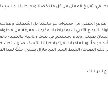
ادها في: تفريغ المعنى من كل ما يخصنا ويحيط بنا. والسي
حلة تفريغ المعنى من محتواه، لم تباغتنا بل اشتغلت وتعام
اة. الإبداع الأدبي الديمقراطية: مفردات مفرغة من محتو
إنسان يعيش وينام ويستحم في بيوت زجاجية فالتقنية ترصد
ُ معولماً. وبالعامية العراقية حياتنا للأسف صارت تحت خ
في ذلك الصوت/ الخيط المنير الذي مازال يصدح: جئتُ لهذا الع
ع ليبراليات