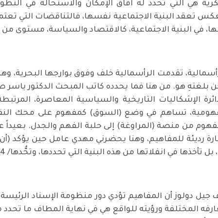
 تعكس تعقد البنية الاجتماعية نفسها، فالتناقضات التي تعتم
ها، في البنية الاجتماعية، كالاقتصاد والسياسة، مستوى من م
مالية، تقدمت الرأسمالية خلف وفوق بوارجها البحرية، وهكذا
 بلغتهِ هو. من هنا فما يحدده كاتب المبحث الدكتور ياسر ص
رة الإشكاليات التاريخية والسياسية المعاصرة، المرتبطة
فهومية، تساهم في وضع (السوق) كمفهوم على محك النقد
وم من منصة (المراوغة) إلى حلبة الفهم والجدل. بعيداً عن أ
ارة رديئة للمفاهيم، وهنا يحضرني مهدي عامل حين يؤكد (أن ا
ي انفلاتها من هذه البنية التي تحددها، وتحُّدها/ 54 / أزمة الحضارة العربية)
 دولوز أن المفاهيم تؤدي دور منظومة الإسناد الرئيسة 
عارفه المختلفة ورؤيته للواقع هي في نهاية المطاف ما تحدد