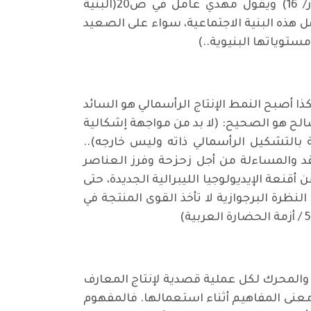
أن تحرك الفكر دوما يكون في إطار بنية فكرية هي التي تحدد له آفاق الإمكان والاستحالة في التطور/ 16) ويقول مهدي عامل في ص20(البنية
ل هذه البنية الاجتماعية، سواء على الصعيد
ستوياتها البنيوية..)
 أصبح النمط الإنتاج الرأسمالي هو السائد
الح هو الصحيح: (لا بد من مواجهة إشكالية
 بالتشكيل الرأسمالي ذاته وليس خارجه)..
 والمساءلة من أجل زحزحة وفرز العناصر
قنعة الإيديولوجيا الليبرالية الجديدة، حتى
لنظرة البرجوازية لا تأخذ القوى المنتجة في
والمحرك لكل عملية قصدية لإنتاج المعارف
 معنى المفاهيم أثناء استعمالها. فالمفهوم