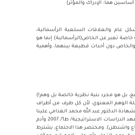
أساسين هما: الإدراك والمؤثر)
كل عام والعلاقات السلعية الرأسمالية،
 خاصة تعبر عن الخاص(الرأسمالية) إنما هو
م والخاص دون أحداث قطيعة بينهما، وأهمية
قع، بل هو مجرد بنية نظرية خالصة بل وهم!)
لة الوهم المعنوي، لأن كل طرف من أطراف
شهادة الدكتور عبد الله محمد الغذامي علينا
أن نعود ونقرأ كتاب(ثروة الأمم) تأليف آدم سميث(1723- 1790) الكتاب من مجلدين، ترجمة حسن زينه/ معهد الدراسات الاستراتيجية/ ط1/ 2007 وآدم
اع واشنطن). ومختصر هذا الاجتماع، يشترط