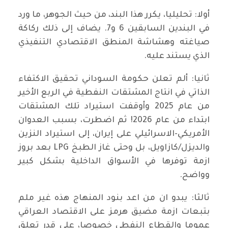
أولا: تحليليا، يكرر هذا البند، من حيث الجوهر، ما ورد
في البندين السابقين 6 و7. يضاف إلى ذلك ركاكة
صياغته وهشاشة المنطق الاقتصادي التنفيذي
الذي يستند عليه.
ثانيا: ألم تعلن حكومة السوداني تحقيق الاكتفاء
الذاتي في انتاج المشتقات النفطية في الربع الأخير
من عام 2025 وأوقفت استيراد تلك المشتقات
ابتداء من عام 2026! ثم اضطرت، بسبب العدوان
الأمريكي-الاسرائيلي على إيران، إلى استيراد النزين
والديزل/كازاويل، بل وحتى غاز الطبخ LPG بعد بروز
ازمة توفرها في الأسواق الداخلية بشكل كبير
وواضح.
ثالثا: يبدو ان من اعد بنود المنهاج هذه غير ملم
بتبعات ازمة مضيق هرمز على الاقتصاد العراقي
عموما والقطاع النفطي خصوصا، على قدر تعلق