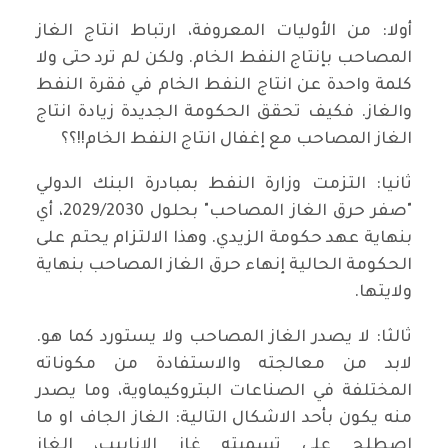
أولا: من الأوليات المعروفة، ارتباط انتاج الغاز
المصاحب بإنتاج النفط الخام. ولكن لم ترد حتى ولا
كلمة واحدة عن انتاج النفط الخام في فقرة النفط
والغاز. فكيف تحقق الحكومة الجديدة زيادة انتاج
الغاز المصاحب مع إغفال انتاج النفط الخام!!؟؟
ثانيا: التزمت وزارة النفط بمبادرة البنك الدولي
"صفر حرق الغاز المصاحب" بحلول 2029/2030، أي
بنهاية عهد حكومة الزيدي. وهذا الالتزام يحتم على
الحكومة الحالية إنهاء حرق الغاز المصاحب بنهاية
ولايتها.
ثالثا: لا يصدر الغاز المصاحب ولا يستورد كما هو.
لابد من معالجته والاستفادة من مكوناته
المختلفة في الصناعات البتروكيماوية، وما يصدر
منه يكون بأحد الاشكال التالية: الغاز الجاف او ما
اصطلح على تسميته غاز الانابيب، الغاز