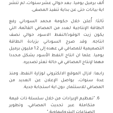
ألف برميل يوميا. بعد حوالي عشر سنوات، لم تنشر
اية بيانات حتى عن بداية تنفيذ المصفى.
ثالثا: أُعلن خلال حكومة محمد السوداني رفع
الطاقة الإنتاجية لعدد من المصافي القائمة، التي
يكون زيت الوقود/النفط الاسود حوالي نصف
انتاجه. وقد صرح السوداني بزيادة الطاقة
التصميمية للمصافي في عهده إلى 1.2 مليون برميل
يوميا. علما ان انتاج النفط الأسود يشكل محددا
مهما لإنتاج المصافي في حالة تعثر تصديره.
رابعا: لازال الموقع الالكتروني لوزارة النفط، ومنذ
عدة سنوات، يواصل الإعلان عن العديد من
المصافي للاستثمار. دون اية استجابة جدية.
"تعظيم الإيرادات من خلال سلسلة ذات قيمة
متكاملة عبر تحديث المصافي، وتطوير
الصناعات البتروكيماوية."