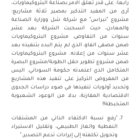
رابعا: على قدر تعلق الامر بصناعة البتروكيماويات،
أرى من المفيد التذكير بمصير ثلاثة مشاريع:
مشروع "نبراس" مع شركة شل ووزارة الصناعة
والمعادن، حيث انسحبت الشركة بعد عشر
سنوات من التفاوض. مشروع البتروكيماويات
ضمن مصفى الفاو، الذي لم يتم البدء بتنفيذه بعد
عشر سنوات من إعلانه. مشروع البتروكيماويات
ضمن مشروع تطوير حقل الطوبة/مشروع البصرة
المتكامل الذي اعتمدته حكومة السوداني. اليس
من المفروض التركيز على تنفيذ هذه المشاريع
وتحديد أولويات تنفيذها في ضوء دراسات الجدوى
الاقتصادية المقارنة، بدلا من الوعود الشعبوية
المتخبطة!!
"رفع نسبة الاكتفاء الذاتي من المشتقات
النفطية والغاز الطبيعي، وتقليل الاستيراد
وتحويل تكلفته إلى إيرادات تدعم التصدير."