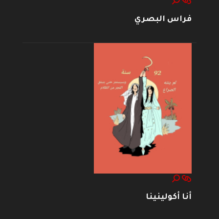
فراس البصري
أنا أكولينينا