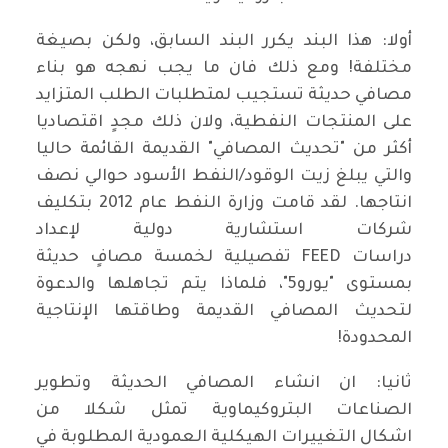
أولا: هذا البند يكرر البند السابق، ولكن بصيغة
مختلفة! ومع ذلك فان ما يجب نهجه هو بناء
مصافي حديثة تستجيب لمتطلبات الطلب المتزايد
على المنتجات النفطية، ولان ذلك مجدٍ اقتصاديا
أكثر من "تحديث المصافي" القديمة القائمة حاليا
والتي يبلغ زيت الوقود/النفط الأسود حوالي نصف
انتاجها. لقد قامت وزارة النفط عام 2012 بتكليف
شركات استشارية دولية لإعداد
دراسات FEED تفصيلية لخمسة مصافٍ حديثة
بمستوى "يورو5"، فلماذا يتم تجاهلها والدعوة
لتحديث المصافي القديمة وطاقتها الإنتاجية
المحدودة!
ثانيا: ان انشاء المصافي الحديثة وتطوير
الصناعات البتروكيماوية تمثل شكلا من
اشكال التغييرات الهيكلية العمودية المطلوبة في