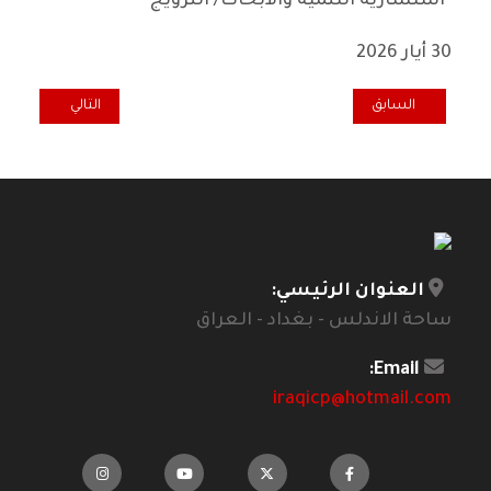
*استشارية التنمية والأبحاث/ النرويج
30 أيار 2026
المقال السابق: هل جلب عبدالكريم قاسم الشراگوه (*) إلى بغداد؟
المقال التالي: ر
السابق
التالي
العنوان الرئيسي:
ساحة الاندلس - بغداد - العراق
Email:
iraqicp@hotmail.com